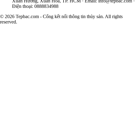
Xuân Hương, Xuân Hòa, TP. HCM · Email:
info@tepbac.com
·
Điện thoại: 0888834988
© 2026 Tepbac.com - Cổng kết nối thông tin thủy sản. All rights
reserved.