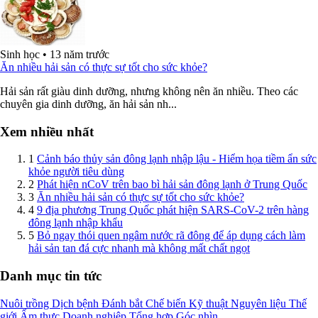
Sinh học
•
13 năm trước
Ăn nhiều hải sản có thực sự tốt cho sức khỏe?
Hải sản rất giàu dinh dưỡng, nhưng không nên ăn nhiều. Theo các
chuyên gia dinh dưỡng, ăn hải sản nh...
Xem nhiều nhất
1
Cảnh báo thủy sản đông lạnh nhập lậu - Hiểm họa tiềm ẩn sức
khỏe người tiêu dùng
2
Phát hiện nCoV trên bao bì hải sản đông lạnh ở Trung Quốc
3
Ăn nhiều hải sản có thực sự tốt cho sức khỏe?
4
9 địa phương Trung Quốc phát hiện SARS-CoV-2 trên hàng
đông lạnh nhập khẩu
5
Bỏ ngay thói quen ngâm nước rã đông để áp dụng cách làm
hải sản tan đá cực nhanh mà không mất chất ngọt
Danh mục tin tức
Nuôi trồng
Dịch bệnh
Đánh bắt
Chế biến
Kỹ thuật
Nguyên liệu
Thế
giới
Ẩm thực
Doanh nghiệp
Tổng hợp
Góc nhìn