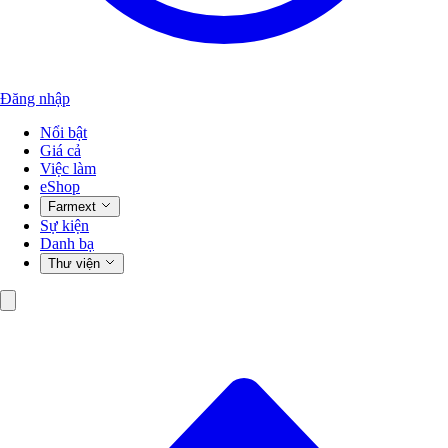
Đăng nhập
Nổi bật
Giá cả
Việc làm
eShop
Farmext
Sự kiện
Danh bạ
Thư viện