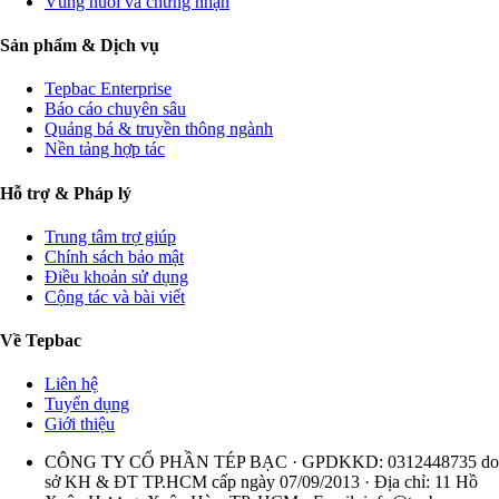
Vùng nuôi và chứng nhận
Sản phẩm & Dịch vụ
Tepbac Enterprise
Báo cáo chuyên sâu
Quảng bá & truyền thông ngành
Nền tảng hợp tác
Hỗ trợ & Pháp lý
Trung tâm trợ giúp
Chính sách bảo mật
Điều khoản sử dụng
Cộng tác và bài viết
Về Tepbac
Liên hệ
Tuyển dụng
Giới thiệu
CÔNG TY CỔ PHẦN TÉP BẠC · GPDKKD: 0312448735 do
sở KH & ĐT TP.HCM cấp ngày 07/09/2013 · Địa chỉ: 11 Hồ