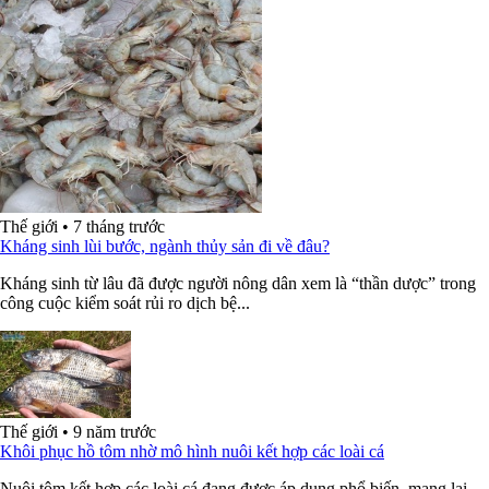
Thế giới
•
7 tháng trước
Kháng sinh lùi bước, ngành thủy sản đi về đâu?
Kháng sinh từ lâu đã được người nông dân xem là “thần dược” trong
công cuộc kiểm soát rủi ro dịch bệ...
Thế giới
•
9 năm trước
Khôi phục hồ tôm nhờ mô hình nuôi kết hợp các loài cá
Nuôi tôm kết hợp các loài cá đang được áp dụng phổ biến, mang lại