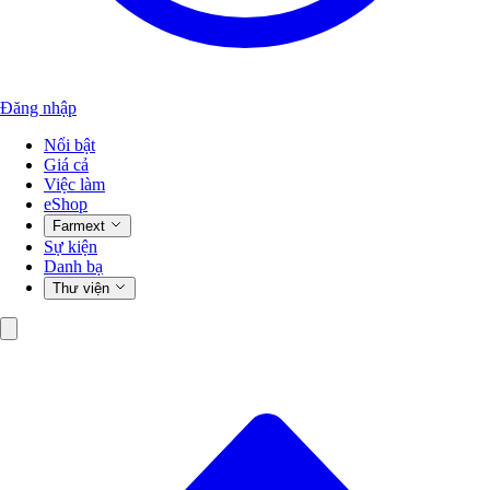
Đăng nhập
Nổi bật
Giá cả
Việc làm
eShop
Farmext
Sự kiện
Danh bạ
Thư viện