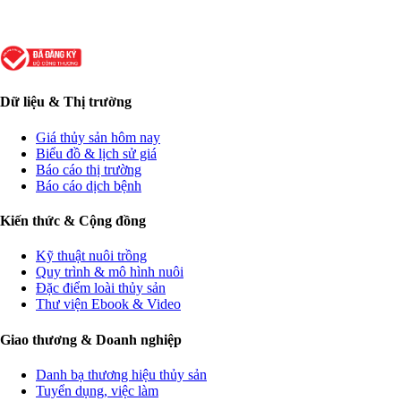
Dữ liệu & Thị trường
Giá thủy sản hôm nay
Biểu đồ & lịch sử giá
Báo cáo thị trường
Báo cáo dịch bệnh
Kiến thức & Cộng đồng
Kỹ thuật nuôi trồng
Quy trình & mô hình nuôi
Đặc điểm loài thủy sản
Thư viện Ebook & Video
Giao thương & Doanh nghiệp
Danh bạ thương hiệu thủy sản
Tuyển dụng, việc làm