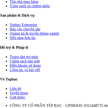
Tìm nhà mua hàng
Vùng nuôi và chứng nhận
Sản phẩm & Dịch vụ
Tepbac Enterprise
Báo cáo chuyên sâu
Quảng bá & truyền thông ngành
Nền tảng hợp tác
Hỗ trợ & Pháp lý
Trung tâm trợ giúp
Chính sách bảo mật
Điều khoản sử dụng
Cộng tác và bài viết
Về Tepbac
Liên hệ
Tuyển dụng
Giới thiệu
CÔNG TY CỔ PHẦN TÉP BẠC · GPDKKD: 0312448735 do