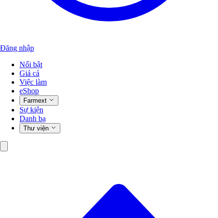
Đăng nhập
Nổi bật
Giá cả
Việc làm
eShop
Farmext
Sự kiện
Danh bạ
Thư viện