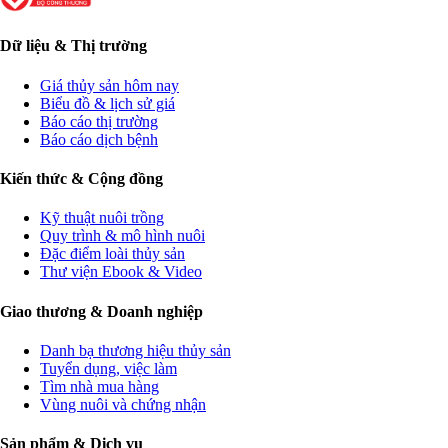
Dữ liệu & Thị trường
Giá thủy sản hôm nay
Biểu đồ & lịch sử giá
Báo cáo thị trường
Báo cáo dịch bệnh
Kiến thức & Cộng đồng
Kỹ thuật nuôi trồng
Quy trình & mô hình nuôi
Đặc điểm loài thủy sản
Thư viện Ebook & Video
Giao thương & Doanh nghiệp
Danh bạ thương hiệu thủy sản
Tuyển dụng, việc làm
Tìm nhà mua hàng
Vùng nuôi và chứng nhận
Sản phẩm & Dịch vụ