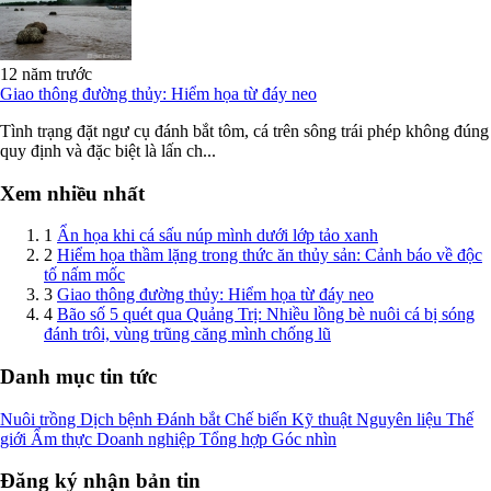
12 năm trước
Giao thông đường thủy: Hiểm họa từ đáy neo
Tình trạng đặt ngư cụ đánh bắt tôm, cá trên sông trái phép không đúng
quy định và đặc biệt là lấn ch...
Xem nhiều nhất
1
Ẩn họa khi cá sấu núp mình dưới lớp tảo xanh
2
Hiểm họa thầm lặng trong thức ăn thủy sản: Cảnh báo về độc
tố nấm mốc
3
Giao thông đường thủy: Hiểm họa từ đáy neo
4
Bão số 5 quét qua Quảng Trị: Nhiều lồng bè nuôi cá bị sóng
đánh trôi, vùng trũng căng mình chống lũ
Danh mục tin tức
Nuôi trồng
Dịch bệnh
Đánh bắt
Chế biến
Kỹ thuật
Nguyên liệu
Thế
giới
Ẩm thực
Doanh nghiệp
Tổng hợp
Góc nhìn
Đăng ký nhận bản tin