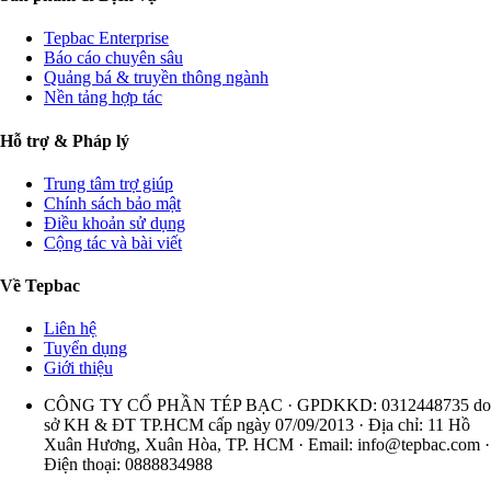
Tepbac Enterprise
Báo cáo chuyên sâu
Quảng bá & truyền thông ngành
Nền tảng hợp tác
Hỗ trợ & Pháp lý
Trung tâm trợ giúp
Chính sách bảo mật
Điều khoản sử dụng
Cộng tác và bài viết
Về Tepbac
Liên hệ
Tuyển dụng
Giới thiệu
CÔNG TY CỔ PHẦN TÉP BẠC · GPDKKD: 0312448735 do
sở KH & ĐT TP.HCM cấp ngày 07/09/2013 · Địa chỉ: 11 Hồ
Xuân Hương, Xuân Hòa, TP. HCM · Email:
info@tepbac.com
·
Điện thoại: 0888834988