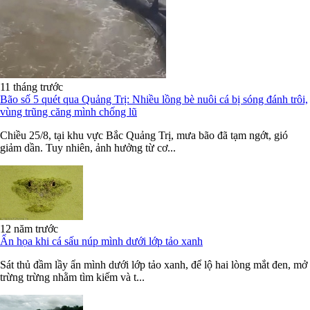
11 tháng trước
Bão số 5 quét qua Quảng Trị: Nhiều lồng bè nuôi cá bị sóng đánh trôi,
vùng trũng căng mình chống lũ
Chiều 25/8, tại khu vực Bắc Quảng Trị, mưa bão đã tạm ngớt, gió
giảm dần. Tuy nhiên, ảnh hưởng từ cơ...
12 năm trước
Ẩn họa khi cá sấu núp mình dưới lớp tảo xanh
Sát thủ đầm lầy ẩn mình dưới lớp tảo xanh, để lộ hai lòng mắt đen, mở
trừng trừng nhằm tìm kiếm và t...