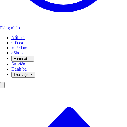
Đăng nhập
Nổi bật
Giá cả
Việc làm
eShop
Farmext
Sự kiện
Danh bạ
Thư viện