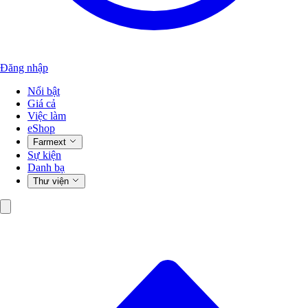
Đăng nhập
Nổi bật
Giá cả
Việc làm
eShop
Farmext
Sự kiện
Danh bạ
Thư viện