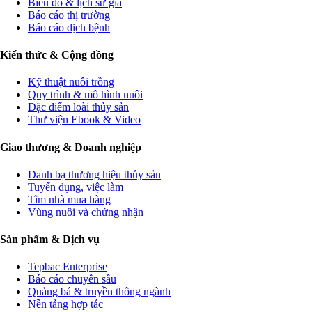
Biểu đồ & lịch sử giá
Báo cáo thị trường
Báo cáo dịch bệnh
Kiến thức & Cộng đồng
Kỹ thuật nuôi trồng
Quy trình & mô hình nuôi
Đặc điểm loài thủy sản
Thư viện Ebook & Video
Giao thương & Doanh nghiệp
Danh bạ thương hiệu thủy sản
Tuyển dụng, việc làm
Tìm nhà mua hàng
Vùng nuôi và chứng nhận
Sản phẩm & Dịch vụ
Tepbac Enterprise
Báo cáo chuyên sâu
Quảng bá & truyền thông ngành
Nền tảng hợp tác