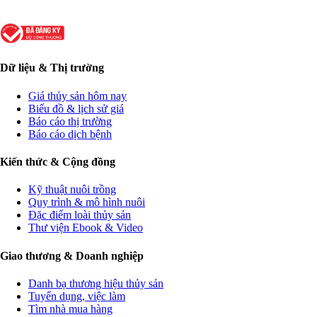
Dữ liệu & Thị trường
Giá thủy sản hôm nay
Biểu đồ & lịch sử giá
Báo cáo thị trường
Báo cáo dịch bệnh
Kiến thức & Cộng đồng
Kỹ thuật nuôi trồng
Quy trình & mô hình nuôi
Đặc điểm loài thủy sản
Thư viện Ebook & Video
Giao thương & Doanh nghiệp
Danh bạ thương hiệu thủy sản
Tuyển dụng, việc làm
Tìm nhà mua hàng