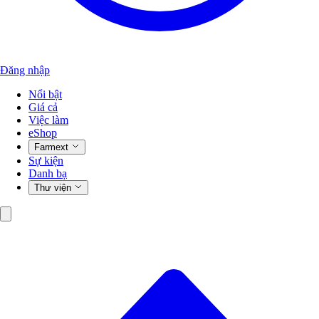
Đăng nhập
Nổi bật
Giá cả
Việc làm
eShop
Farmext
Sự kiện
Danh bạ
Thư viện