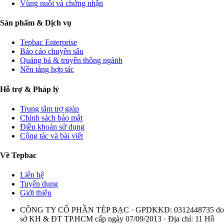
Vùng nuôi và chứng nhận
Sản phẩm & Dịch vụ
Tepbac Enterprise
Báo cáo chuyên sâu
Quảng bá & truyền thông ngành
Nền tảng hợp tác
Hỗ trợ & Pháp lý
Trung tâm trợ giúp
Chính sách bảo mật
Điều khoản sử dụng
Cộng tác và bài viết
Về Tepbac
Liên hệ
Tuyển dụng
Giới thiệu
CÔNG TY CỔ PHẦN TÉP BẠC · GPDKKD: 0312448735 do
sở KH & ĐT TP.HCM cấp ngày 07/09/2013 · Địa chỉ: 11 Hồ