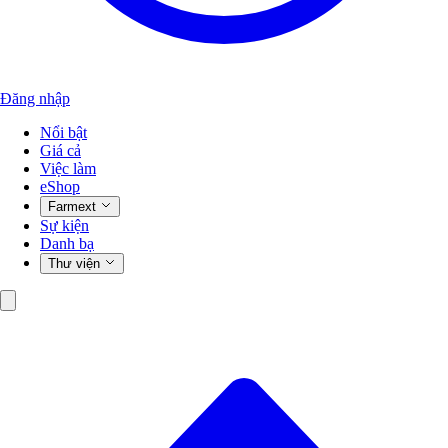
Đăng nhập
Nổi bật
Giá cả
Việc làm
eShop
Farmext
Sự kiện
Danh bạ
Thư viện