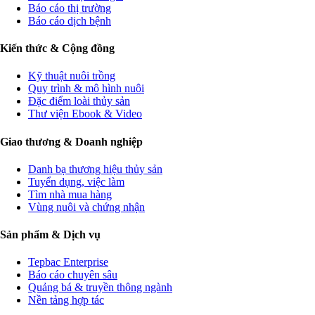
Báo cáo thị trường
Báo cáo dịch bệnh
Kiến thức & Cộng đồng
Kỹ thuật nuôi trồng
Quy trình & mô hình nuôi
Đặc điểm loài thủy sản
Thư viện Ebook & Video
Giao thương & Doanh nghiệp
Danh bạ thương hiệu thủy sản
Tuyển dụng, việc làm
Tìm nhà mua hàng
Vùng nuôi và chứng nhận
Sản phẩm & Dịch vụ
Tepbac Enterprise
Báo cáo chuyên sâu
Quảng bá & truyền thông ngành
Nền tảng hợp tác