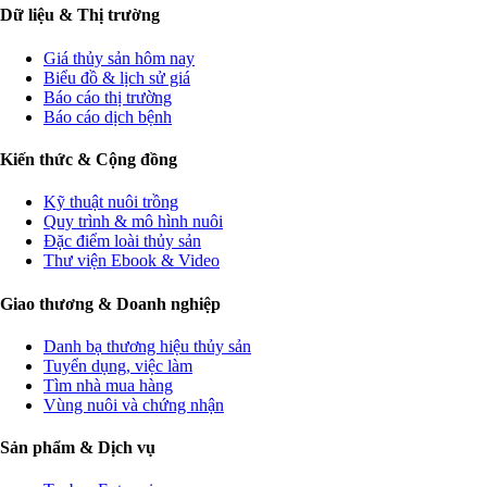
Dữ liệu & Thị trường
Giá thủy sản hôm nay
Biểu đồ & lịch sử giá
Báo cáo thị trường
Báo cáo dịch bệnh
Kiến thức & Cộng đồng
Kỹ thuật nuôi trồng
Quy trình & mô hình nuôi
Đặc điểm loài thủy sản
Thư viện Ebook & Video
Giao thương & Doanh nghiệp
Danh bạ thương hiệu thủy sản
Tuyển dụng, việc làm
Tìm nhà mua hàng
Vùng nuôi và chứng nhận
Sản phẩm & Dịch vụ