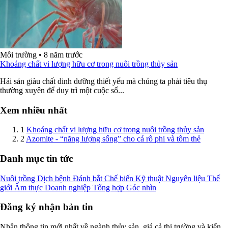
Môi trường
•
8 năm trước
Khoáng chất vi lượng hữu cơ trong nuôi trồng thủy sản
Hải sản giàu chất dinh dưỡng thiết yếu mà chúng ta phải tiêu thụ
thường xuyên để duy trì một cuộc số...
Xem nhiều nhất
1
Khoáng chất vi lượng hữu cơ trong nuôi trồng thủy sản
2
Azomite - “năng lượng sống” cho cá rô phi và tôm thẻ
Danh mục tin tức
Nuôi trồng
Dịch bệnh
Đánh bắt
Chế biến
Kỹ thuật
Nguyên liệu
Thế
giới
Ẩm thực
Doanh nghiệp
Tổng hợp
Góc nhìn
Đăng ký nhận bản tin
Nhận thông tin mới nhất về ngành thủy sản, giá cả thị trường và kiến