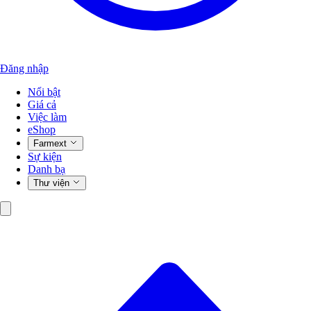
Đăng nhập
Nổi bật
Giá cả
Việc làm
eShop
Farmext
Sự kiện
Danh bạ
Thư viện