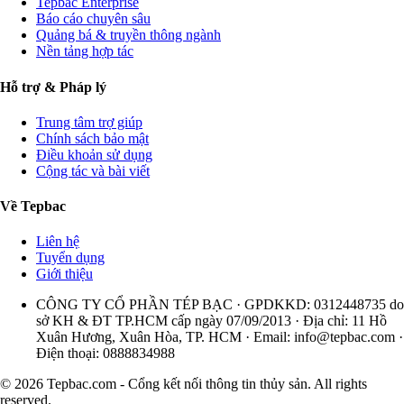
Tepbac Enterprise
Báo cáo chuyên sâu
Quảng bá & truyền thông ngành
Nền tảng hợp tác
Hỗ trợ & Pháp lý
Trung tâm trợ giúp
Chính sách bảo mật
Điều khoản sử dụng
Cộng tác và bài viết
Về Tepbac
Liên hệ
Tuyển dụng
Giới thiệu
CÔNG TY CỔ PHẦN TÉP BẠC · GPDKKD: 0312448735 do
sở KH & ĐT TP.HCM cấp ngày 07/09/2013 · Địa chỉ: 11 Hồ
Xuân Hương, Xuân Hòa, TP. HCM · Email:
info@tepbac.com
·
Điện thoại: 0888834988
© 2026 Tepbac.com - Cổng kết nối thông tin thủy sản. All rights
reserved.