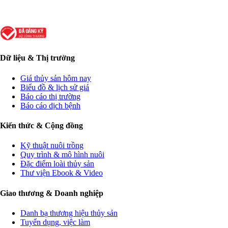
Dữ liệu & Thị trường
Giá thủy sản hôm nay
Biểu đồ & lịch sử giá
Báo cáo thị trường
Báo cáo dịch bệnh
Kiến thức & Cộng đồng
Kỹ thuật nuôi trồng
Quy trình & mô hình nuôi
Đặc điểm loài thủy sản
Thư viện Ebook & Video
Giao thương & Doanh nghiệp
Danh bạ thương hiệu thủy sản
Tuyển dụng, việc làm