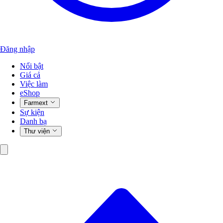
Đăng nhập
Nổi bật
Giá cả
Việc làm
eShop
Farmext
Sự kiện
Danh bạ
Thư viện