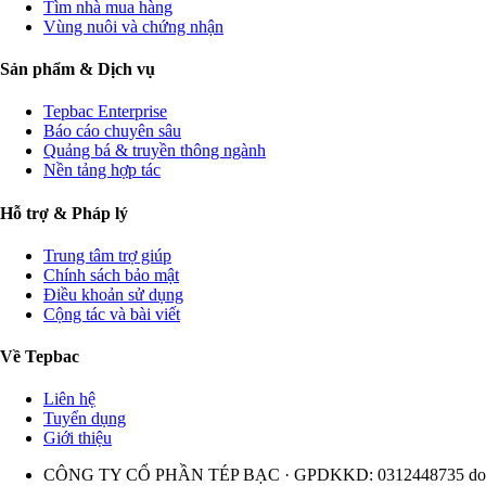
Tìm nhà mua hàng
Vùng nuôi và chứng nhận
Sản phẩm & Dịch vụ
Tepbac Enterprise
Báo cáo chuyên sâu
Quảng bá & truyền thông ngành
Nền tảng hợp tác
Hỗ trợ & Pháp lý
Trung tâm trợ giúp
Chính sách bảo mật
Điều khoản sử dụng
Cộng tác và bài viết
Về Tepbac
Liên hệ
Tuyển dụng
Giới thiệu
CÔNG TY CỔ PHẦN TÉP BẠC · GPDKKD: 0312448735 do