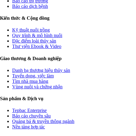
Báo cáo thị trường
Báo cáo dịch bệnh
Kiến thức & Cộng đồng
Kỹ thuật nuôi trồng
Quy trình & mô hình nuôi
Đặc điểm loài thủy sản
Thư viện Ebook & Video
Giao thương & Doanh nghiệp
Danh bạ thương hiệu thủy sản
Tuyển dụng, việc làm
Tìm nhà mua hàng
Vùng nuôi và chứng nhận
Sản phẩm & Dịch vụ
Tepbac Enterprise
Báo cáo chuyên sâu
Quảng bá & truyền thông ngành
Nền tảng hợp tác