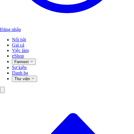
Đăng nhập
Nổi bật
Giá cả
Việc làm
eShop
Farmext
Sự kiện
Danh bạ
Thư viện