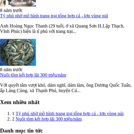
8 năm trước
Tỷ phú nhờ mô hình trang trại tổng hợp cá - lợn vùng núi
Anh Hoàng Ngọc Thanh (29 tuổi, ở xã Quang Sơn H.Lập Thạch,
Vĩnh Phúc) hiện là tỉ phú với trang trại...
8 năm trước
Nuôi tôm kết hợp lãi 300 triệu/năm
Với quyết tâm vượt khó, dám nghĩ, dám làm, ông Dương Quốc Tuấn,
ấp Láng Cùng, xã Thạnh Phú, huyện Cá...
Xem nhiều nhất
1
Tỷ phú nhờ mô hình trang trại tổng hợp cá - lợn vùng núi
2
Nuôi tôm kết hợp lãi 300 triệu/năm
Danh mục tin tức