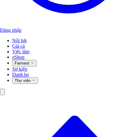
Đăng nhập
Nổi bật
Giá cả
Việc làm
eShop
Farmext
Sự kiện
Danh bạ
Thư viện