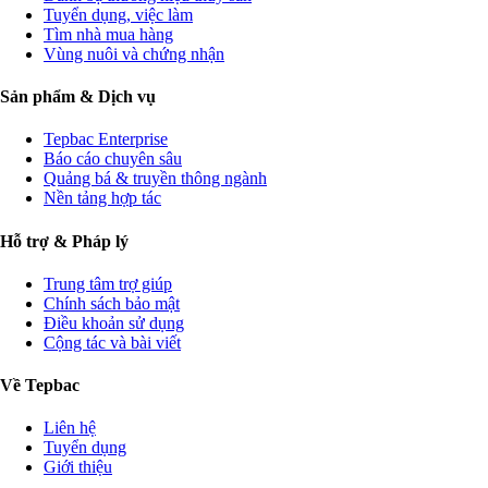
Tuyển dụng, việc làm
Tìm nhà mua hàng
Vùng nuôi và chứng nhận
Sản phẩm & Dịch vụ
Tepbac Enterprise
Báo cáo chuyên sâu
Quảng bá & truyền thông ngành
Nền tảng hợp tác
Hỗ trợ & Pháp lý
Trung tâm trợ giúp
Chính sách bảo mật
Điều khoản sử dụng
Cộng tác và bài viết
Về Tepbac
Liên hệ
Tuyển dụng
Giới thiệu