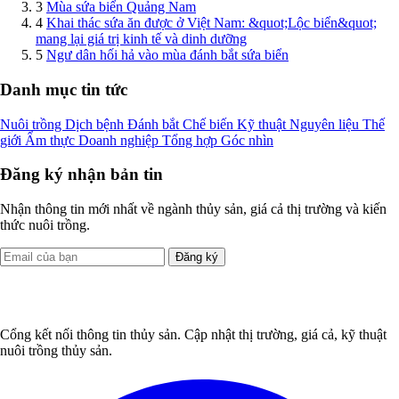
3
Mùa sứa biển Quảng Nam
4
Khai thác sứa ăn được ở Việt Nam: &quot;Lộc biển&quot;
mang lại giá trị kinh tế và dinh dưỡng
5
Ngư dân hối hả vào mùa đánh bắt sứa biển
Danh mục tin tức
Nuôi trồng
Dịch bệnh
Đánh bắt
Chế biến
Kỹ thuật
Nguyên liệu
Thế
giới
Ẩm thực
Doanh nghiệp
Tổng hợp
Góc nhìn
Đăng ký nhận bản tin
Nhận thông tin mới nhất về ngành thủy sản, giá cả thị trường và kiến
thức nuôi trồng.
Đăng ký
Cổng kết nối thông tin thủy sản. Cập nhật thị trường, giá cả, kỹ thuật
nuôi trồng thủy sản.