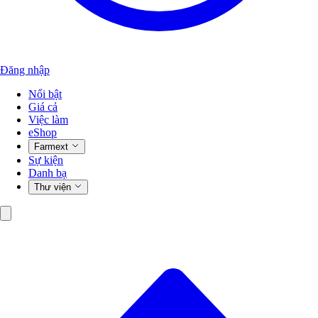
Đăng nhập
Nổi bật
Giá cả
Việc làm
eShop
Farmext
Sự kiện
Danh bạ
Thư viện