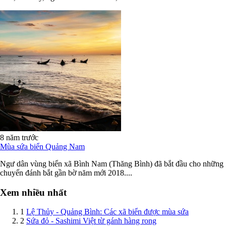
8 năm trước
Mùa sứa biển Quảng Nam
Ngư dân vùng biển xã Bình Nam (Thăng Bình) đã bắt đầu cho những
chuyến đánh bắt gần bờ năm mới 2018....
Xem nhiều nhất
1
Lệ Thủy - Quảng Bình: Các xã biển được mùa sứa
2
Sứa đỏ - Sashimi Việt từ gánh hàng rong