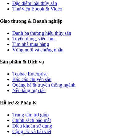
Đặc điểm loài thủy sản
Thư viện Ebook & Video
Giao thương & Doanh nghiệp
Danh bạ thương hiệu thủy sản
Tuyển dụng, việc làm
Tìm nhà mua hàng
Vùng nuôi và chứng nhận
Sản phẩm & Dịch vụ
Tepbac Enterprise
Báo cáo chuyên sâu
Quảng bá & truyền thông ngành
Nền tảng hợp tác
Hỗ trợ & Pháp lý
Trung tâm trợ giúp
Chính sách bảo mật
Điều khoản sử dụng
Cộng tác và bài viết