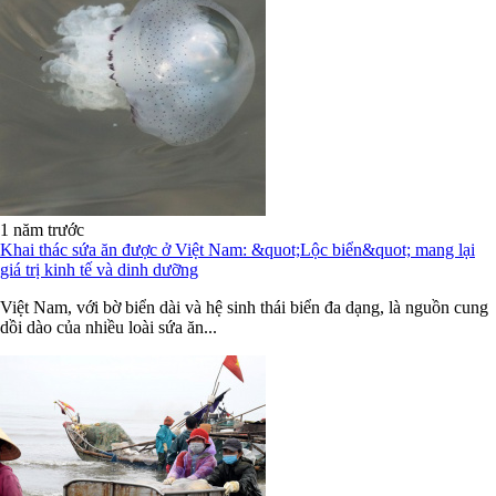
1 năm trước
Khai thác sứa ăn được ở Việt Nam: &quot;Lộc biển&quot; mang lại
giá trị kinh tế và dinh dưỡng
Việt Nam, với bờ biển dài và hệ sinh thái biển đa dạng, là nguồn cung
dồi dào của nhiều loài sứa ăn...