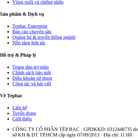
Vùng nuôi và chứng nhận
Sản phẩm & Dịch vụ
Tepbac Enterprise
Báo cáo chuyên sâu
Quảng bá & truyền thông ngành
Nền tảng hợp tác
Hỗ trợ & Pháp lý
Trung tâm trợ giúp
Chính sách bảo mật
Điều khoản sử dụng
Cộng tác và bài viết
Về Tepbac
Liên hệ
Tuyển dụng
Giới thiệu
CÔNG TY CỔ PHẦN TÉP BẠC · GPDKKD: 0312448735 do
sở KH & ĐT TP.HCM cấp ngày 07/09/2013 · Địa chỉ: 11 Hồ