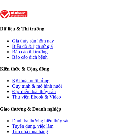
Dữ liệu & Thị trường
Giá thủy sản hôm nay
Biểu đồ & lịch sử giá
Báo cáo thị trường
Báo cáo dịch bệnh
Kiến thức & Cộng đồng
Kỹ thuật nuôi trồng
Quy trình & mô hình nuôi
Đặc điểm loài thủy sản
Thư viện Ebook & Video
Giao thương & Doanh nghiệp
Danh bạ thương hiệu thủy sản
Tuyển dụng, việc làm
Tìm nhà mua hàng