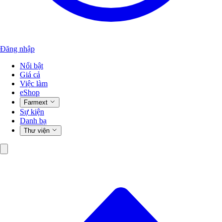
Đăng nhập
Nổi bật
Giá cả
Việc làm
eShop
Farmext
Sự kiện
Danh bạ
Thư viện