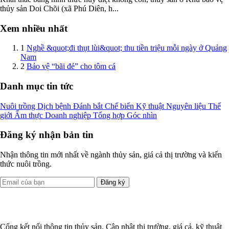
thủy sản Doi Chõi (xã Phú Diên, h...
Xem nhiều nhất
1
Nghề &quot;đi thụt lùi&quot; thu tiền triệu mỗi ngày ở Quảng
Nam
2
Bảo vệ “bãi đẻ” cho tôm cá
Danh mục tin tức
Nuôi trồng
Dịch bệnh
Đánh bắt
Chế biến
Kỹ thuật
Nguyên liệu
Thế
giới
Ẩm thực
Doanh nghiệp
Tổng hợp
Góc nhìn
Đăng ký nhận bản tin
Nhận thông tin mới nhất về ngành thủy sản, giá cả thị trường và kiến
thức nuôi trồng.
Đăng ký
Cổng kết nối thông tin thủy sản. Cập nhật thị trường, giá cả, kỹ thuật