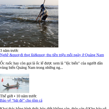
3 năm trước
Nghề &quot;đi thụt lùi&quot; thu tiền triệu mỗi ngày ở Quảng Nam
Ốc ruốc hay còn gọi là ốc lể được xem là "lộc biển" của người dân
vùng biển Quảng Nam trong những ng...
Thế giới
•
10 năm trước
Bảo vệ “bãi đẻ” cho tôm cá
Khai thác bằng hình thức hủy diệt không còn, thủy sản ở Khu bảo vệ