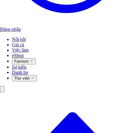
Đăng nhập
Nổi bật
Giá cả
Việc làm
eShop
Farmext
Sự kiện
Danh bạ
Thư viện