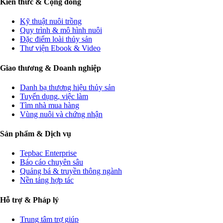
Kiến thức & Cộng đồng
Kỹ thuật nuôi trồng
Quy trình & mô hình nuôi
Đặc điểm loài thủy sản
Thư viện Ebook & Video
Giao thương & Doanh nghiệp
Danh bạ thương hiệu thủy sản
Tuyển dụng, việc làm
Tìm nhà mua hàng
Vùng nuôi và chứng nhận
Sản phẩm & Dịch vụ
Tepbac Enterprise
Báo cáo chuyên sâu
Quảng bá & truyền thông ngành
Nền tảng hợp tác
Hỗ trợ & Pháp lý
Trung tâm trợ giúp