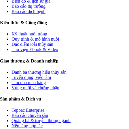
Biểu đồ & lịch sử giá
Báo cáo thị trường
Báo cáo dịch bệnh
Kiến thức & Cộng đồng
Kỹ thuật nuôi trồng
Quy trình & mô hình nuôi
Đặc điểm loài thủy sản
Thư viện Ebook & Video
Giao thương & Doanh nghiệp
Danh bạ thương hiệu thủy sản
Tuyển dụng, việc làm
Tìm nhà mua hàng
Vùng nuôi và chứng nhận
Sản phẩm & Dịch vụ
Tepbac Enterprise
Báo cáo chuyên sâu
Quảng bá & truyền thông ngành
Nền tảng hợp tác