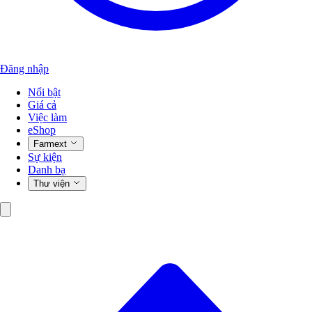
Đăng nhập
Nổi bật
Giá cả
Việc làm
eShop
Farmext
Sự kiện
Danh bạ
Thư viện