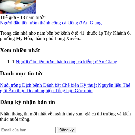
Thế giới
•
13 năm trước
Người đầu tiên ươm thành công cá kiểng ở An Giang
Trong căn nhà nhỏ nằm bên bờ kênh ở tổ 41, thuộc ấp Tây Khánh 6,
phường Mỹ Hòa, thành phố Long Xuyên...
Xem nhiều nhất
1
Người đầu tiên ươm thành công cá kiểng ở An Giang
Danh mục tin tức
Nuôi trồng
Dịch bệnh
Đánh bắt
Chế biến
Kỹ thuật
Nguyên liệu
Thế
giới
Ẩm thực
Doanh nghiệp
Tổng hợp
Góc nhìn
Đăng ký nhận bản tin
Nhận thông tin mới nhất về ngành thủy sản, giá cả thị trường và kiến
thức nuôi trồng.
Đăng ký