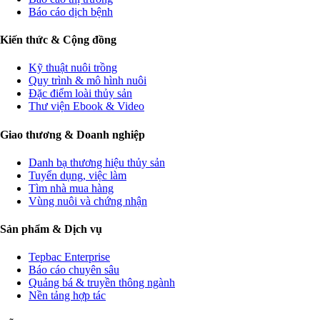
Báo cáo dịch bệnh
Kiến thức & Cộng đồng
Kỹ thuật nuôi trồng
Quy trình & mô hình nuôi
Đặc điểm loài thủy sản
Thư viện Ebook & Video
Giao thương & Doanh nghiệp
Danh bạ thương hiệu thủy sản
Tuyển dụng, việc làm
Tìm nhà mua hàng
Vùng nuôi và chứng nhận
Sản phẩm & Dịch vụ
Tepbac Enterprise
Báo cáo chuyên sâu
Quảng bá & truyền thông ngành
Nền tảng hợp tác