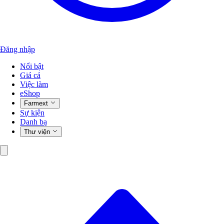
Đăng nhập
Nổi bật
Giá cả
Việc làm
eShop
Farmext
Sự kiện
Danh bạ
Thư viện