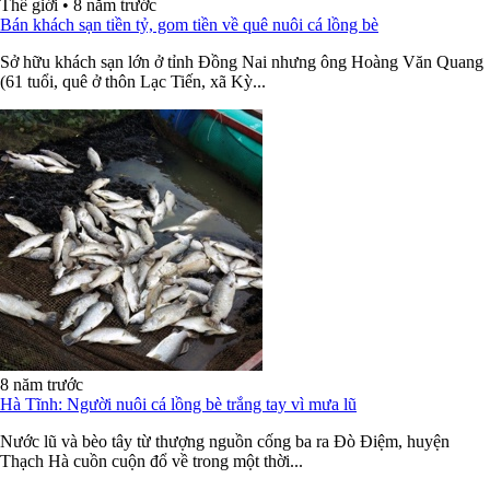
Thế giới
•
8 năm trước
Bán khách sạn tiền tỷ, gom tiền về quê nuôi cá lồng bè
Sở hữu khách sạn lớn ở tỉnh Đồng Nai nhưng ông Hoàng Văn Quang
(61 tuổi, quê ở thôn Lạc Tiến, xã Kỳ...
8 năm trước
Hà Tĩnh: Người nuôi cá lồng bè trắng tay vì mưa lũ
Nước lũ và bèo tây từ thượng nguồn cống ba ra Đò Điệm, huyện
Thạch Hà cuồn cuộn đổ về trong một thời...