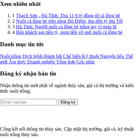
Xem nhiều nhất
1
Thạch Sơn - Hà Tĩnh: Thu 11,9 tỷ đồng từ cá lồng bè
2
Nuôi cá lồng bè trên sông Đò Điệm, thu tiền tỷ dịp Tết
3
Hà Tĩnh: Người nuôi cá lồng bè trắng tay vì mưa lũ
4
Bán khách sạn tiền tỷ, gom tiền về quê nuôi cá lồng bè
Danh mục tin tức
Nuôi trồng
Dịch bệnh
Đánh bắt
Chế biến
Kỹ thuật
Nguyên liệu
Thế
giới
Ẩm thực
Doanh nghiệp
Tổng hợp
Góc nhìn
Đăng ký nhận bản tin
Nhận thông tin mới nhất về ngành thủy sản, giá cả thị trường và kiến
thức nuôi trồng.
Đăng ký
Cổng kết nối thông tin thủy sản. Cập nhật thị trường, giá cả, kỹ thuật
nuôi trồng thủy sản.