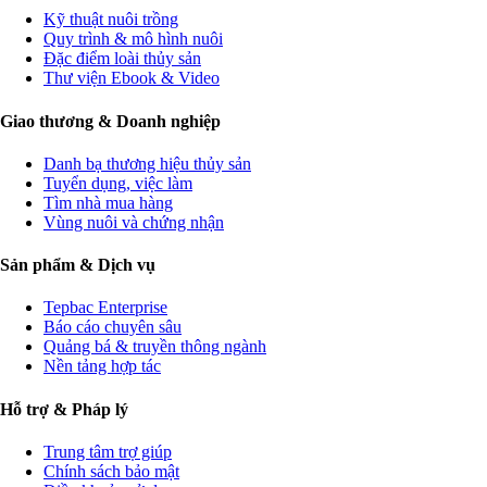
Kỹ thuật nuôi trồng
Quy trình & mô hình nuôi
Đặc điểm loài thủy sản
Thư viện Ebook & Video
Giao thương & Doanh nghiệp
Danh bạ thương hiệu thủy sản
Tuyển dụng, việc làm
Tìm nhà mua hàng
Vùng nuôi và chứng nhận
Sản phẩm & Dịch vụ
Tepbac Enterprise
Báo cáo chuyên sâu
Quảng bá & truyền thông ngành
Nền tảng hợp tác
Hỗ trợ & Pháp lý
Trung tâm trợ giúp
Chính sách bảo mật