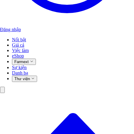
Đăng nhập
Nổi bật
Giá cả
Việc làm
eShop
Farmext
Sự kiện
Danh bạ
Thư viện