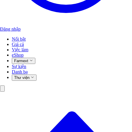
Đăng nhập
Nổi bật
Giá cả
Việc làm
eShop
Farmext
Sự kiện
Danh bạ
Thư viện