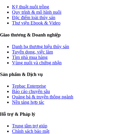
Kỹ thuật nuôi trồng
Quy trình & mô hình nuôi
Đặc điểm loài thủy sản
Thư viện Ebook & Video
Giao thương & Doanh nghiệp
Danh bạ thương hiệu thủy sản
Tuyển dụng, việc làm
Tìm nhà mua hàng
Vùng nuôi và chứng nhận
Sản phẩm & Dịch vụ
Tepbac Enterprise
Báo cáo chuyên sâu
Quảng bá & truyền thông ngành
Nền tảng hợp tác
Hỗ trợ & Pháp lý
Trung tâm trợ giúp
Chính sách bảo mật