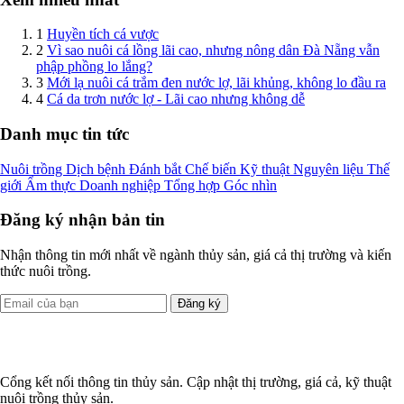
1
Huyền tích cá vược
2
Vì sao nuôi cá lồng lãi cao, nhưng nông dân Đà Nẵng vẫn
phập phồng lo lắng?
3
Mới lạ nuôi cá trắm đen nước lợ, lãi khủng, không lo đầu ra
4
Cá da trơn nước lợ - Lãi cao nhưng không dễ
Danh mục tin tức
Nuôi trồng
Dịch bệnh
Đánh bắt
Chế biến
Kỹ thuật
Nguyên liệu
Thế
giới
Ẩm thực
Doanh nghiệp
Tổng hợp
Góc nhìn
Đăng ký nhận bản tin
Nhận thông tin mới nhất về ngành thủy sản, giá cả thị trường và kiến
thức nuôi trồng.
Đăng ký
Cổng kết nối thông tin thủy sản. Cập nhật thị trường, giá cả, kỹ thuật
nuôi trồng thủy sản.