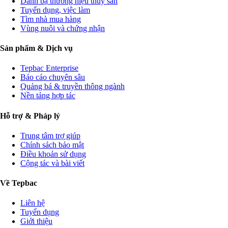
Danh bạ thương hiệu thủy sản
Tuyển dụng, việc làm
Tìm nhà mua hàng
Vùng nuôi và chứng nhận
Sản phẩm & Dịch vụ
Tepbac Enterprise
Báo cáo chuyên sâu
Quảng bá & truyền thông ngành
Nền tảng hợp tác
Hỗ trợ & Pháp lý
Trung tâm trợ giúp
Chính sách bảo mật
Điều khoản sử dụng
Cộng tác và bài viết
Về Tepbac
Liên hệ
Tuyển dụng
Giới thiệu