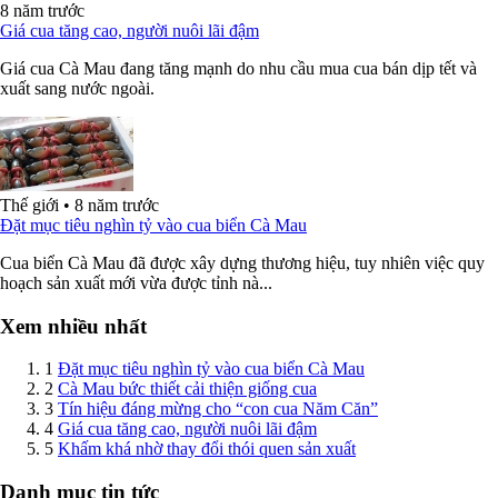
8 năm trước
Giá cua tăng cao, người nuôi lãi đậm
Giá cua Cà Mau đang tăng mạnh do nhu cầu mua cua bán dịp tết và
xuất sang nước ngoài.
Thế giới
•
8 năm trước
Đặt mục tiêu nghìn tỷ vào cua biển Cà Mau
Cua biển Cà Mau đã được xây dựng thương hiệu, tuy nhiên việc quy
hoạch sản xuất mới vừa được tỉnh nà...
Xem nhiều nhất
1
Đặt mục tiêu nghìn tỷ vào cua biển Cà Mau
2
Cà Mau bức thiết cải thiện giống cua
3
Tín hiệu đáng mừng cho “con cua Năm Căn”
4
Giá cua tăng cao, người nuôi lãi đậm
5
Khấm khá nhờ thay đổi thói quen sản xuất
Danh mục tin tức