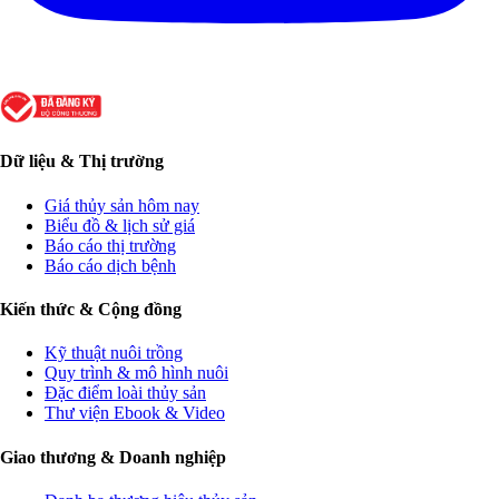
Dữ liệu & Thị trường
Giá thủy sản hôm nay
Biểu đồ & lịch sử giá
Báo cáo thị trường
Báo cáo dịch bệnh
Kiến thức & Cộng đồng
Kỹ thuật nuôi trồng
Quy trình & mô hình nuôi
Đặc điểm loài thủy sản
Thư viện Ebook & Video
Giao thương & Doanh nghiệp