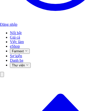
Đăng nhập
Nổi bật
Giá cả
Việc làm
eShop
Farmext
Sự kiện
Danh bạ
Thư viện