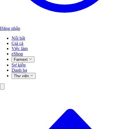
Đăng nhập
Nổi bật
Giá cả
Việc làm
eShop
Farmext
Sự kiện
Danh bạ
Thư viện