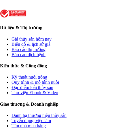
Dữ liệu & Thị trường
Giá thủy sản hôm nay
Biểu đồ & lịch sử giá
Báo cáo thị trường
Báo cáo dịch bệnh
Kiến thức & Cộng đồng
Kỹ thuật nuôi trồng
Quy trình & mô hình nuôi
Đặc điểm loài thủy sản
Thư viện Ebook & Video
Giao thương & Doanh nghiệp
Danh bạ thương hiệu thủy sản
Tuyển dụng, việc làm
Tìm nhà mua hàng