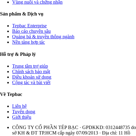
Vùng nuôi và chứng nhận
Sản phẩm & Dịch vụ
Tepbac Enterprise
Báo cáo chuyên sâu
Quảng bá & truyền thông ngành
Nền tảng hợp tác
Hỗ trợ & Pháp lý
Trung tâm trợ giúp
Chính sách bảo mật
Điều khoản sử dụng
Cộng tác và bài viết
Về Tepbac
Liên hệ
Tuyển dụng
Giới thiệu
CÔNG TY CỔ PHẦN TÉP BẠC · GPDKKD: 0312448735 do
sở KH & ĐT TP.HCM cấp ngày 07/09/2013 · Địa chỉ: 11 Hồ