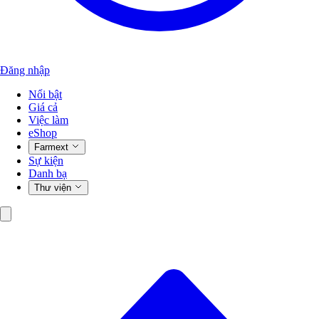
Đăng nhập
Nổi bật
Giá cả
Việc làm
eShop
Farmext
Sự kiện
Danh bạ
Thư viện