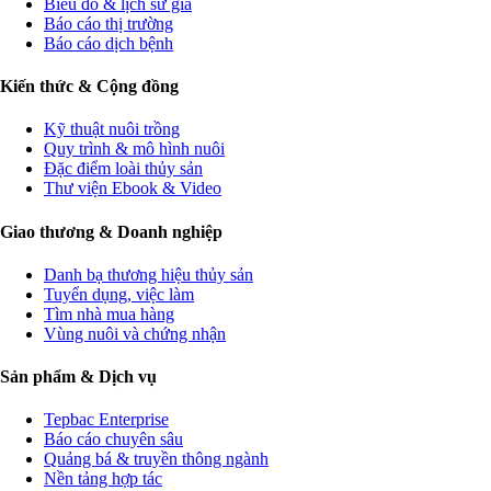
Biểu đồ & lịch sử giá
Báo cáo thị trường
Báo cáo dịch bệnh
Kiến thức & Cộng đồng
Kỹ thuật nuôi trồng
Quy trình & mô hình nuôi
Đặc điểm loài thủy sản
Thư viện Ebook & Video
Giao thương & Doanh nghiệp
Danh bạ thương hiệu thủy sản
Tuyển dụng, việc làm
Tìm nhà mua hàng
Vùng nuôi và chứng nhận
Sản phẩm & Dịch vụ
Tepbac Enterprise
Báo cáo chuyên sâu
Quảng bá & truyền thông ngành
Nền tảng hợp tác