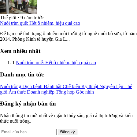
Thế giới
•
9 năm trước
Nuôi trùn quế: Hết ô nhiễm, hiệu quả cao
Để hạn chế tình trạng ô nhiễm môi trường từ nghề nuôi bò sữa, từ năm
2014, Phòng Kinh tế huyện Gia L...
Xem nhiều nhất
1
Nuôi trùn quế: Hết ô nhiễm, hiệu quả cao
Danh mục tin tức
Nuôi trồng
Dịch bệnh
Đánh bắt
Chế biến
Kỹ thuật
Nguyên liệu
Thế
giới
Ẩm thực
Doanh nghiệp
Tổng hợp
Góc nhìn
Đăng ký nhận bản tin
Nhận thông tin mới nhất về ngành thủy sản, giá cả thị trường và kiến
thức nuôi trồng.
Đăng ký