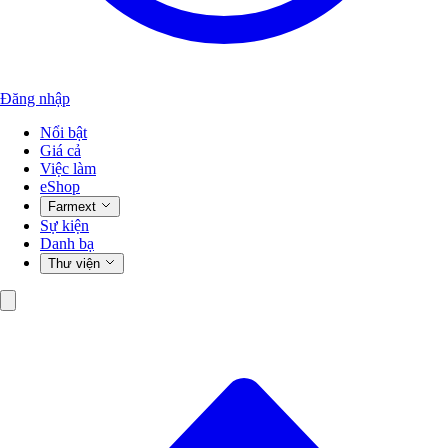
Đăng nhập
Nổi bật
Giá cả
Việc làm
eShop
Farmext
Sự kiện
Danh bạ
Thư viện