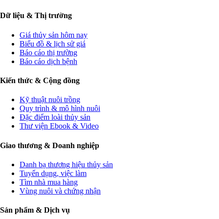
Dữ liệu & Thị trường
Giá thủy sản hôm nay
Biểu đồ & lịch sử giá
Báo cáo thị trường
Báo cáo dịch bệnh
Kiến thức & Cộng đồng
Kỹ thuật nuôi trồng
Quy trình & mô hình nuôi
Đặc điểm loài thủy sản
Thư viện Ebook & Video
Giao thương & Doanh nghiệp
Danh bạ thương hiệu thủy sản
Tuyển dụng, việc làm
Tìm nhà mua hàng
Vùng nuôi và chứng nhận
Sản phẩm & Dịch vụ