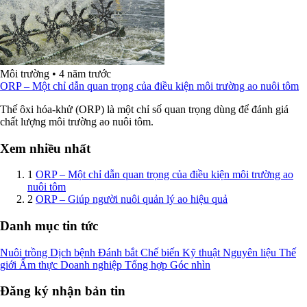
Môi trường
•
4 năm trước
ORP – Một chỉ dẫn quan trọng của điều kiện môi trường ao nuôi tôm
Thế ôxi hóa-khử (ORP) là một chỉ số quan trọng dùng để đánh giá
chất lượng môi trường ao nuôi tôm.
Xem nhiều nhất
1
ORP – Một chỉ dẫn quan trọng của điều kiện môi trường ao
nuôi tôm
2
ORP – Giúp người nuôi quản lý ao hiệu quả
Danh mục tin tức
Nuôi trồng
Dịch bệnh
Đánh bắt
Chế biến
Kỹ thuật
Nguyên liệu
Thế
giới
Ẩm thực
Doanh nghiệp
Tổng hợp
Góc nhìn
Đăng ký nhận bản tin