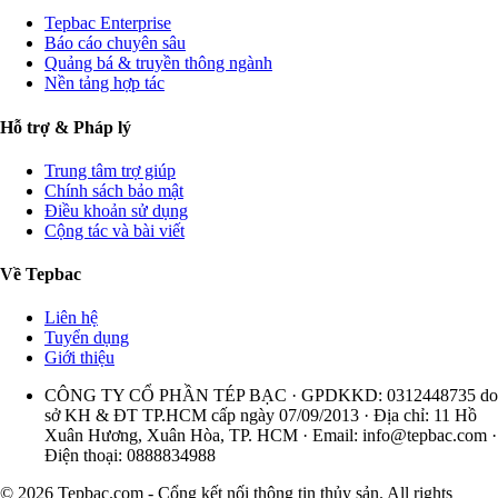
Tepbac Enterprise
Báo cáo chuyên sâu
Quảng bá & truyền thông ngành
Nền tảng hợp tác
Hỗ trợ & Pháp lý
Trung tâm trợ giúp
Chính sách bảo mật
Điều khoản sử dụng
Cộng tác và bài viết
Về Tepbac
Liên hệ
Tuyển dụng
Giới thiệu
CÔNG TY CỔ PHẦN TÉP BẠC · GPDKKD: 0312448735 do
sở KH & ĐT TP.HCM cấp ngày 07/09/2013 · Địa chỉ: 11 Hồ
Xuân Hương, Xuân Hòa, TP. HCM · Email:
info@tepbac.com
·
Điện thoại: 0888834988
© 2026 Tepbac.com - Cổng kết nối thông tin thủy sản. All rights