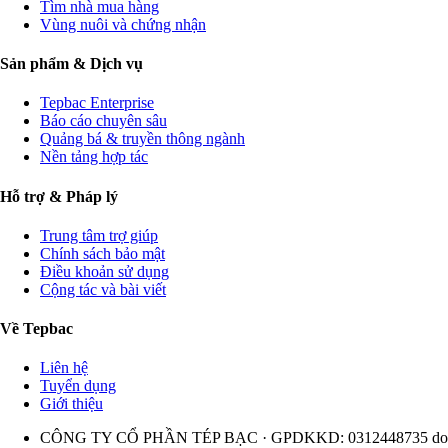
Tìm nhà mua hàng
Vùng nuôi và chứng nhận
Sản phẩm & Dịch vụ
Tepbac Enterprise
Báo cáo chuyên sâu
Quảng bá & truyền thông ngành
Nền tảng hợp tác
Hỗ trợ & Pháp lý
Trung tâm trợ giúp
Chính sách bảo mật
Điều khoản sử dụng
Cộng tác và bài viết
Về Tepbac
Liên hệ
Tuyển dụng
Giới thiệu
CÔNG TY CỔ PHẦN TÉP BẠC · GPDKKD: 0312448735 do