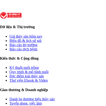
Dữ liệu & Thị trường
Giá thủy sản hôm nay
Biểu đồ & lịch sử giá
Báo cáo thị trường
Báo cáo dịch bệnh
Kiến thức & Cộng đồng
Kỹ thuật nuôi trồng
Quy trình & mô hình nuôi
Đặc điểm loài thủy sản
Thư viện Ebook & Video
Giao thương & Doanh nghiệp
Danh bạ thương hiệu thủy sản
Tuyển dụng, việc làm