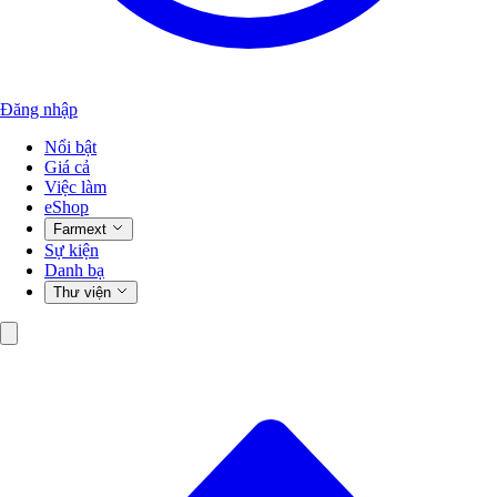
Đăng nhập
Nổi bật
Giá cả
Việc làm
eShop
Farmext
Sự kiện
Danh bạ
Thư viện