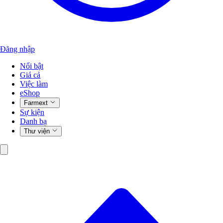
Đăng nhập
Nổi bật
Giá cả
Việc làm
eShop
Farmext
Sự kiện
Danh bạ
Thư viện