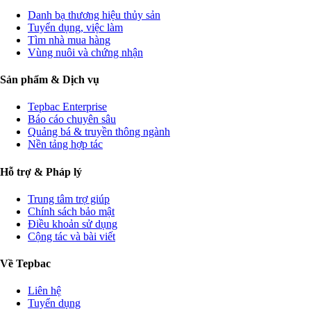
Danh bạ thương hiệu thủy sản
Tuyển dụng, việc làm
Tìm nhà mua hàng
Vùng nuôi và chứng nhận
Sản phẩm & Dịch vụ
Tepbac Enterprise
Báo cáo chuyên sâu
Quảng bá & truyền thông ngành
Nền tảng hợp tác
Hỗ trợ & Pháp lý
Trung tâm trợ giúp
Chính sách bảo mật
Điều khoản sử dụng
Cộng tác và bài viết
Về Tepbac
Liên hệ
Tuyển dụng