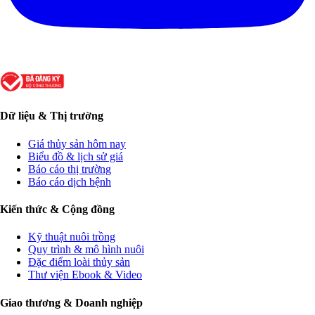
Dữ liệu & Thị trường
Giá thủy sản hôm nay
Biểu đồ & lịch sử giá
Báo cáo thị trường
Báo cáo dịch bệnh
Kiến thức & Cộng đồng
Kỹ thuật nuôi trồng
Quy trình & mô hình nuôi
Đặc điểm loài thủy sản
Thư viện Ebook & Video
Giao thương & Doanh nghiệp