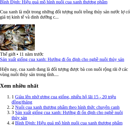
Bình Định: Hiệu quả mô hình nuôi cua xanh thương phẩm
Cua xanh là một trong những đối tượng nuôi trồng thủy sản nước lợ có
giá trị kinh tế và dinh dưỡng c...
Thế giới
•
11 năm trước
Sản xuất giống cua xanh: Hướng đi ổn định cho nghề nuôi thủy sản
Hiện nay, cua xanh đang là đối tượng được bà con nuôi rộng rãi ở các
vùng nuôi thủy sản trong tỉnh....
Xem nhiều nhất
1
Giàu lên nhờ ương cua giống, nhiều hộ lãi 15 - 20 triệu
đồng/tháng
2
Nuôi cua xanh thương phẩm theo hình thức chuyên canh
3
Sản xuất giống cua xanh: Hướng đi ổn định cho nghề nuôi
thủy sản
4
Bình Định: Hiệu quả mô hình nuôi cua xanh thương phẩm