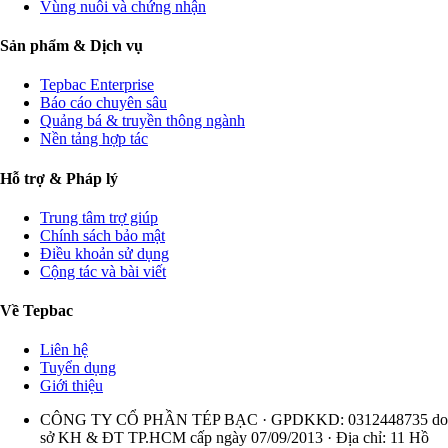
Vùng nuôi và chứng nhận
Sản phẩm & Dịch vụ
Tepbac Enterprise
Báo cáo chuyên sâu
Quảng bá & truyền thông ngành
Nền tảng hợp tác
Hỗ trợ & Pháp lý
Trung tâm trợ giúp
Chính sách bảo mật
Điều khoản sử dụng
Cộng tác và bài viết
Về Tepbac
Liên hệ
Tuyển dụng
Giới thiệu
CÔNG TY CỔ PHẦN TÉP BẠC · GPDKKD: 0312448735 do
sở KH & ĐT TP.HCM cấp ngày 07/09/2013 · Địa chỉ: 11 Hồ