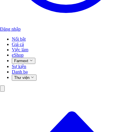
Đăng nhập
Nổi bật
Giá cả
Việc làm
eShop
Farmext
Sự kiện
Danh bạ
Thư viện