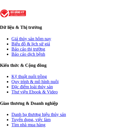
Dữ liệu & Thị trường
Giá thủy sản hôm nay
Biểu đồ & lịch sử giá
Báo cáo thị trường
Báo cáo dịch bệnh
Kiến thức & Cộng đồng
Kỹ thuật nuôi trồng
Quy trình & mô hình nuôi
Đặc điểm loài thủy sản
Thư viện Ebook & Video
Giao thương & Doanh nghiệp
Danh bạ thương hiệu thủy sản
Tuyển dụng, việc làm
Tìm nhà mua hàng