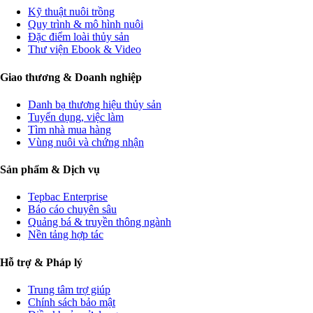
Kỹ thuật nuôi trồng
Quy trình & mô hình nuôi
Đặc điểm loài thủy sản
Thư viện Ebook & Video
Giao thương & Doanh nghiệp
Danh bạ thương hiệu thủy sản
Tuyển dụng, việc làm
Tìm nhà mua hàng
Vùng nuôi và chứng nhận
Sản phẩm & Dịch vụ
Tepbac Enterprise
Báo cáo chuyên sâu
Quảng bá & truyền thông ngành
Nền tảng hợp tác
Hỗ trợ & Pháp lý
Trung tâm trợ giúp
Chính sách bảo mật