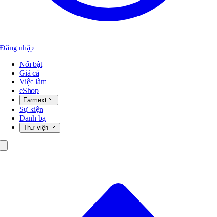
Đăng nhập
Nổi bật
Giá cả
Việc làm
eShop
Farmext
Sự kiện
Danh bạ
Thư viện