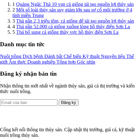
1
Quảng Ngãi: Thả 10 vạn cá giống tái tạo nguồn lợi thủy sản
2
Một số loài thủy sản suy giảm lớn sau sự cố môi trường ở 4
tỉnh miền Trung
3
Thả gần 2,3 triệu tôm, cá giống để tái tạo nguồn lợi thủy sản
4
Thả gần 52.000 cá giống xuống lòng hồ thủy điện Sơn La
5
Thả bổ sung cá giống thủy vực hồ thủy điện Sơn La
Danh mục tin tức
Nuôi trồng
Dịch bệnh
Đánh bắt
Chế biến
Kỹ thuật
Nguyên liệu
Thế
giới
Ẩm thực
Doanh nghiệp
Tổng hợp
Góc nhìn
Đăng ký nhận bản tin
Nhận thông tin mới nhất về ngành thủy sản, giá cả thị trường và kiến
thức nuôi trồng.
Đăng ký
Cổng kết nối thông tin thủy sản. Cập nhật thị trường, giá cả, kỹ thuật
nuôi trồng thủy sản.