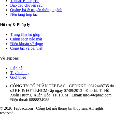
Tepbac Enterprise
Báo cáo chuyên sâu
Quảng bá & truyền thông ngành
Nền tảng hợp tác
Hỗ trợ & Pháp lý
Trung tâm trợ giúp
Chính sách bảo mật
Điều khoản sử dụng
Cộng tác và bài viết
Về Tepbac
Liên hệ
Tuyển dụng
Giới thiệu
CÔNG TY CỔ PHẦN TÉP BẠC · GPDKKD: 0312448735 do
sở KH & ĐT TP.HCM cấp ngày 07/09/2013 · Địa chỉ: 11 Hồ
Xuân Hương, Xuân Hòa, TP. HCM · Email:
info@tepbac.com
·
Điện thoại: 0888834988
© 2026 Tepbac.com - Cổng kết nối thông tin thủy sản. All rights
reserved.