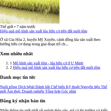
Thế giới
•
7 năm trước
Hiệu quả mô hình sản xuất lúa hữu cơ trên đất nuôi tôm
Ở xã Gia Hòa 2, huyện Mỹ Xuyên, cánh đồng lúa sản xuất theo
hướng hữu cơ đang trong giai đoạn trỗ ch...
Xem nhiều nhất
1
Mô hình sản xuất tôm - lúa hữu cơ ở U Minh
2
Hiệu quả mô hình sản xuất lúa hữu cơ trên đất nuôi tôm
Danh mục tin tức
Nuôi trồng
Dịch bệnh
Đánh bắt
Chế biến
Kỹ thuật
Nguyên liệu
Thế
giới
Ẩm thực
Doanh nghiệp
Tổng hợp
Góc nhìn
Đăng ký nhận bản tin
Nhận thông tin mới nhất về ngành thủy sản, giá cả thị trường và kiến