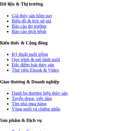
Dữ liệu & Thị trường
Giá thủy sản hôm nay
Biểu đồ & lịch sử giá
Báo cáo thị trường
Báo cáo dịch bệnh
Kiến thức & Cộng đồng
Kỹ thuật nuôi trồng
Quy trình & mô hình nuôi
Đặc điểm loài thủy sản
Thư viện Ebook & Video
Giao thương & Doanh nghiệp
Danh bạ thương hiệu thủy sản
Tuyển dụng, việc làm
Tìm nhà mua hàng
Vùng nuôi và chứng nhận
Sản phẩm & Dịch vụ