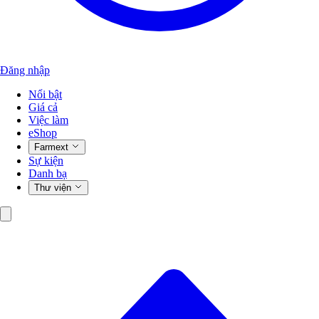
Đăng nhập
Nổi bật
Giá cả
Việc làm
eShop
Farmext
Sự kiện
Danh bạ
Thư viện