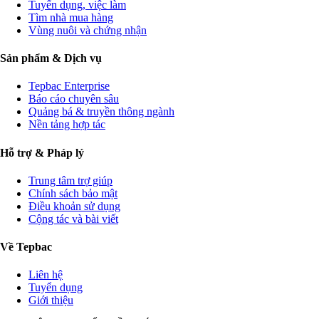
Tuyển dụng, việc làm
Tìm nhà mua hàng
Vùng nuôi và chứng nhận
Sản phẩm & Dịch vụ
Tepbac Enterprise
Báo cáo chuyên sâu
Quảng bá & truyền thông ngành
Nền tảng hợp tác
Hỗ trợ & Pháp lý
Trung tâm trợ giúp
Chính sách bảo mật
Điều khoản sử dụng
Cộng tác và bài viết
Về Tepbac
Liên hệ
Tuyển dụng
Giới thiệu