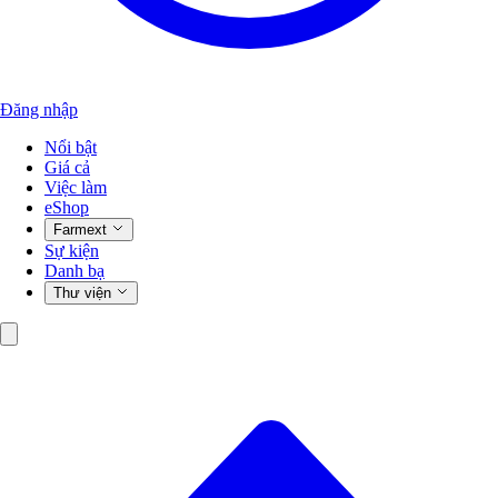
Đăng nhập
Nổi bật
Giá cả
Việc làm
eShop
Farmext
Sự kiện
Danh bạ
Thư viện