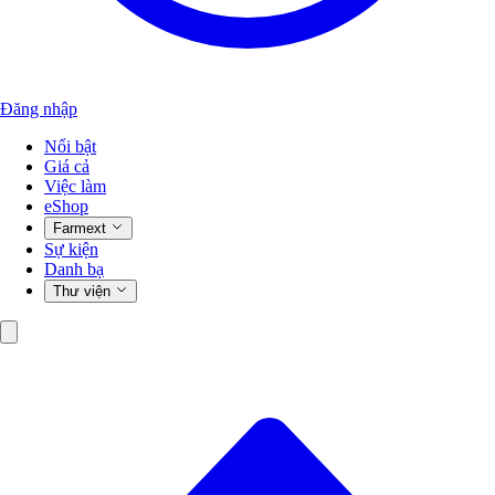
Đăng nhập
Nổi bật
Giá cả
Việc làm
eShop
Farmext
Sự kiện
Danh bạ
Thư viện