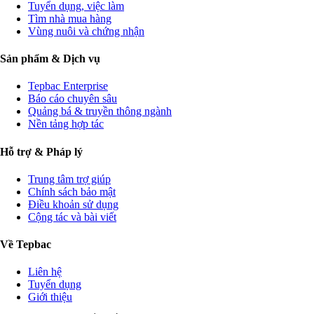
Tuyển dụng, việc làm
Tìm nhà mua hàng
Vùng nuôi và chứng nhận
Sản phẩm & Dịch vụ
Tepbac Enterprise
Báo cáo chuyên sâu
Quảng bá & truyền thông ngành
Nền tảng hợp tác
Hỗ trợ & Pháp lý
Trung tâm trợ giúp
Chính sách bảo mật
Điều khoản sử dụng
Cộng tác và bài viết
Về Tepbac
Liên hệ
Tuyển dụng
Giới thiệu