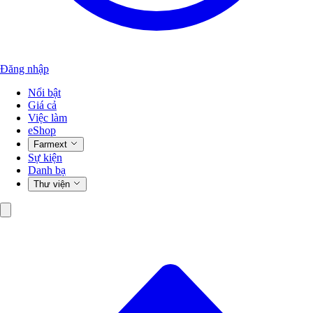
Đăng nhập
Nổi bật
Giá cả
Việc làm
eShop
Farmext
Sự kiện
Danh bạ
Thư viện