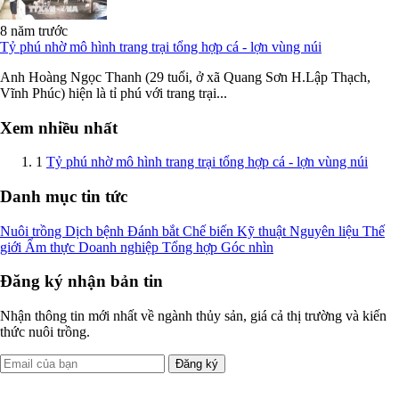
8 năm trước
Tỷ phú nhờ mô hình trang trại tổng hợp cá - lợn vùng núi
Anh Hoàng Ngọc Thanh (29 tuổi, ở xã Quang Sơn H.Lập Thạch,
Vĩnh Phúc) hiện là tỉ phú với trang trại...
Xem nhiều nhất
1
Tỷ phú nhờ mô hình trang trại tổng hợp cá - lợn vùng núi
Danh mục tin tức
Nuôi trồng
Dịch bệnh
Đánh bắt
Chế biến
Kỹ thuật
Nguyên liệu
Thế
giới
Ẩm thực
Doanh nghiệp
Tổng hợp
Góc nhìn
Đăng ký nhận bản tin
Nhận thông tin mới nhất về ngành thủy sản, giá cả thị trường và kiến
thức nuôi trồng.
Đăng ký