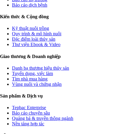
Báo cáo dịch bệnh
Kiến thức & Cộng đồng
Kỹ thuật nuôi trồng
Quy trình & mô hình nuôi
Đặc điểm loài thủy sản
Thư viện Ebook & Video
Giao thương & Doanh nghiệp
Danh bạ thương hiệu thủy sản
Tuyển dụng, việc làm
Tìm nhà mua hàng
Vùng nuôi và chứng nhận
Sản phẩm & Dịch vụ
Tepbac Enterprise
Báo cáo chuyên sâu
Quảng bá & truyền thông ngành
Nền tảng hợp tác