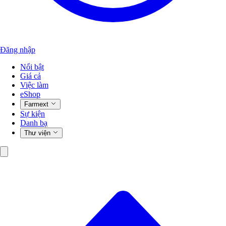
Đăng nhập
Nổi bật
Giá cả
Việc làm
eShop
Farmext
Sự kiện
Danh bạ
Thư viện