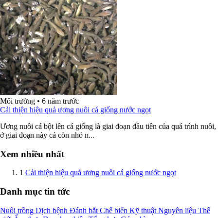
Môi trường
•
6 năm trước
Cải thiện hiệu quả ương nuôi cá giống nước ngọt
Ương nuôi cá bột lên cá giống là giai đoạn đầu tiên của quá trình nuôi,
ở giai đoạn này cá còn nhỏ n...
Xem nhiều nhất
1
Cải thiện hiệu quả ương nuôi cá giống nước ngọt
Danh mục tin tức
Nuôi trồng
Dịch bệnh
Đánh bắt
Chế biến
Kỹ thuật
Nguyên liệu
Thế