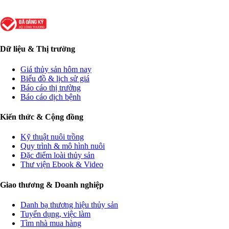
Dữ liệu & Thị trường
Giá thủy sản hôm nay
Biểu đồ & lịch sử giá
Báo cáo thị trường
Báo cáo dịch bệnh
Kiến thức & Cộng đồng
Kỹ thuật nuôi trồng
Quy trình & mô hình nuôi
Đặc điểm loài thủy sản
Thư viện Ebook & Video
Giao thương & Doanh nghiệp
Danh bạ thương hiệu thủy sản
Tuyển dụng, việc làm
Tìm nhà mua hàng