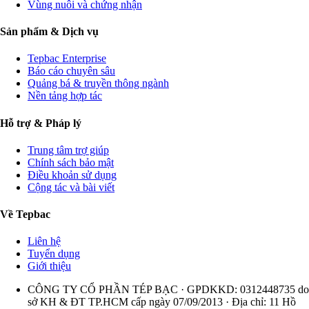
Vùng nuôi và chứng nhận
Sản phẩm & Dịch vụ
Tepbac Enterprise
Báo cáo chuyên sâu
Quảng bá & truyền thông ngành
Nền tảng hợp tác
Hỗ trợ & Pháp lý
Trung tâm trợ giúp
Chính sách bảo mật
Điều khoản sử dụng
Cộng tác và bài viết
Về Tepbac
Liên hệ
Tuyển dụng
Giới thiệu
CÔNG TY CỔ PHẦN TÉP BẠC · GPDKKD: 0312448735 do
sở KH & ĐT TP.HCM cấp ngày 07/09/2013 · Địa chỉ: 11 Hồ