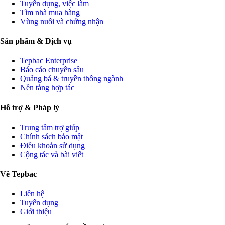
Tuyển dụng, việc làm
Tìm nhà mua hàng
Vùng nuôi và chứng nhận
Sản phẩm & Dịch vụ
Tepbac Enterprise
Báo cáo chuyên sâu
Quảng bá & truyền thông ngành
Nền tảng hợp tác
Hỗ trợ & Pháp lý
Trung tâm trợ giúp
Chính sách bảo mật
Điều khoản sử dụng
Cộng tác và bài viết
Về Tepbac
Liên hệ
Tuyển dụng
Giới thiệu