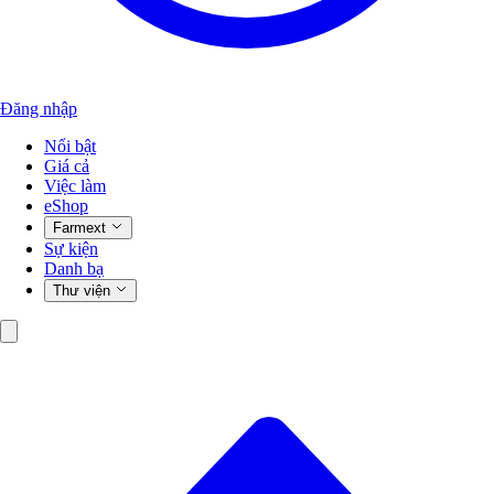
Đăng nhập
Nổi bật
Giá cả
Việc làm
eShop
Farmext
Sự kiện
Danh bạ
Thư viện