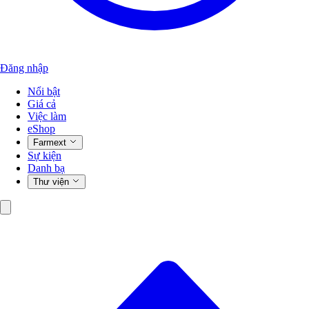
Đăng nhập
Nổi bật
Giá cả
Việc làm
eShop
Farmext
Sự kiện
Danh bạ
Thư viện