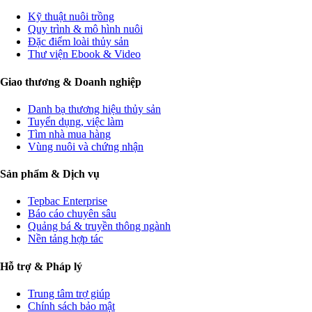
Kỹ thuật nuôi trồng
Quy trình & mô hình nuôi
Đặc điểm loài thủy sản
Thư viện Ebook & Video
Giao thương & Doanh nghiệp
Danh bạ thương hiệu thủy sản
Tuyển dụng, việc làm
Tìm nhà mua hàng
Vùng nuôi và chứng nhận
Sản phẩm & Dịch vụ
Tepbac Enterprise
Báo cáo chuyên sâu
Quảng bá & truyền thông ngành
Nền tảng hợp tác
Hỗ trợ & Pháp lý
Trung tâm trợ giúp
Chính sách bảo mật