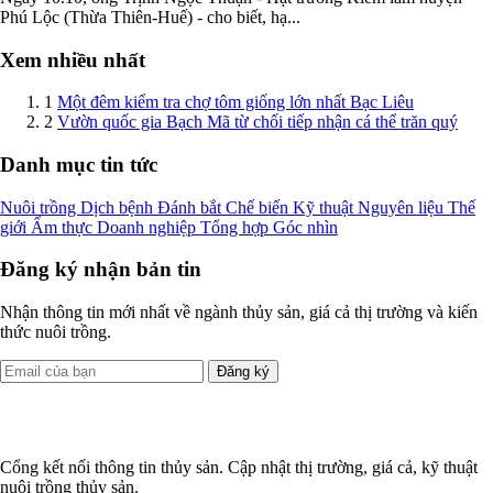
Phú Lộc (Thừa Thiên-Huế) - cho biết, hạ...
Xem nhiều nhất
1
Một đêm kiểm tra chợ tôm giống lớn nhất Bạc Liêu
2
Vườn quốc gia Bạch Mã từ chối tiếp nhận cá thể trăn quý
Danh mục tin tức
Nuôi trồng
Dịch bệnh
Đánh bắt
Chế biến
Kỹ thuật
Nguyên liệu
Thế
giới
Ẩm thực
Doanh nghiệp
Tổng hợp
Góc nhìn
Đăng ký nhận bản tin
Nhận thông tin mới nhất về ngành thủy sản, giá cả thị trường và kiến
thức nuôi trồng.
Đăng ký
Cổng kết nối thông tin thủy sản. Cập nhật thị trường, giá cả, kỹ thuật
nuôi trồng thủy sản.