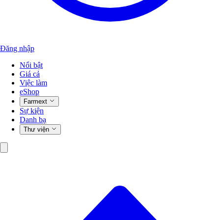
Đăng nhập
Nổi bật
Giá cả
Việc làm
eShop
Farmext
Sự kiện
Danh bạ
Thư viện