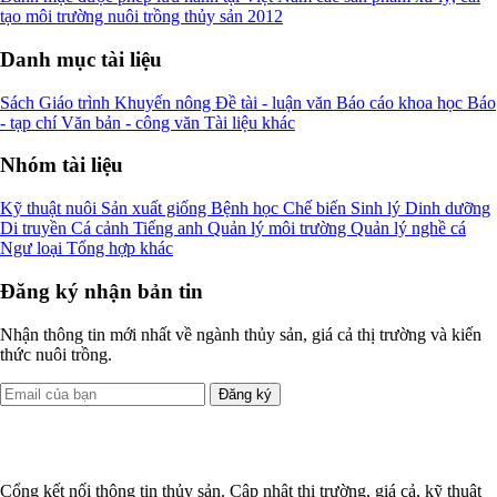
tạo môi trường nuôi trồng thủy sản 2012
Danh mục tài liệu
Sách
Giáo trình
Khuyến nông
Đề tài - luận văn
Báo cáo khoa học
Báo
- tạp chí
Văn bản - công văn
Tài liệu khác
Nhóm tài liệu
Kỹ thuật nuôi
Sản xuất giống
Bệnh học
Chế biến
Sinh lý
Dinh dưỡng
Di truyền
Cá cảnh
Tiếng anh
Quản lý môi trường
Quản lý nghề cá
Ngư loại
Tổng hợp khác
Đăng ký nhận bản tin
Nhận thông tin mới nhất về ngành thủy sản, giá cả thị trường và kiến
thức nuôi trồng.
Đăng ký
Cổng kết nối thông tin thủy sản. Cập nhật thị trường, giá cả, kỹ thuật