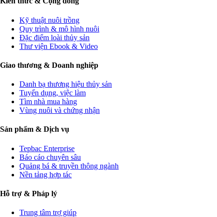
Kiến thức & Cộng đồng
Kỹ thuật nuôi trồng
Quy trình & mô hình nuôi
Đặc điểm loài thủy sản
Thư viện Ebook & Video
Giao thương & Doanh nghiệp
Danh bạ thương hiệu thủy sản
Tuyển dụng, việc làm
Tìm nhà mua hàng
Vùng nuôi và chứng nhận
Sản phẩm & Dịch vụ
Tepbac Enterprise
Báo cáo chuyên sâu
Quảng bá & truyền thông ngành
Nền tảng hợp tác
Hỗ trợ & Pháp lý
Trung tâm trợ giúp