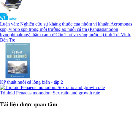
Luận văn: Nghiên cứu sự kháng thuốc của nhóm vi khuẩn Aeromonas
spp, vibrio spp trong môi trường ao nuôi cá tra (Pangasianodon
hypophthalmus) thâm canh ở Cần Thơ và vùng nước lợ tỉnh Trà Vinh,
Bến Tre
Kỹ thuật nuôi cá lồng biển - tập 2
Triploid Penaeus monodon: Sex ratio and growth rate
Tài liệu được quan tâm