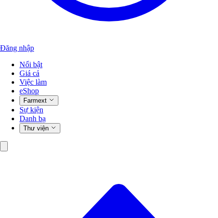
Đăng nhập
Nổi bật
Giá cả
Việc làm
eShop
Farmext
Sự kiện
Danh bạ
Thư viện