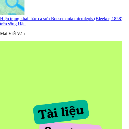
Hiện trạng khai thác cá sửu Boesemania microlepis (Bleeker, 1858)
trên sông Hậu
Mai Viết Văn