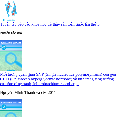
Tuyển tập báo cáo khoa học trẻ thủy sản toàn quốc lần thứ 3
Nhiều tác giả
Mối tương quan giữa SNP (Single nucleotide polymorphisms) của gen
CHH (Crustacean hyperglycemic hormone) và tính trạng tăng trưởng
của tôm càng xanh, Macrobrachium rosenbergii
Nguyễn Minh Thành và ctv, 2011