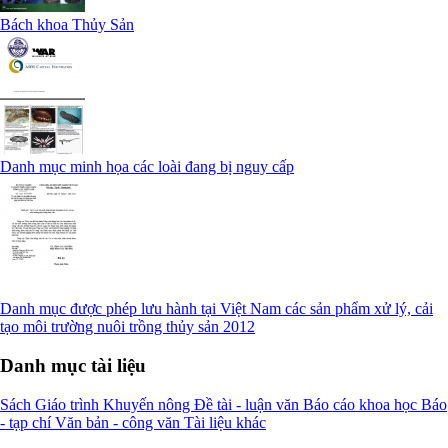
Bách khoa Thủy Sản
Danh mục minh họa các loài đang bị nguy cấp
Danh mục được phép lưu hành tại Việt Nam các sản phẩm xử lý, cải
tạo môi trường nuôi trồng thủy sản 2012
Danh mục tài liệu
Sách
Giáo trình
Khuyến nông
Đề tài - luận văn
Báo cáo khoa học
Báo
- tạp chí
Văn bản - công văn
Tài liệu khác