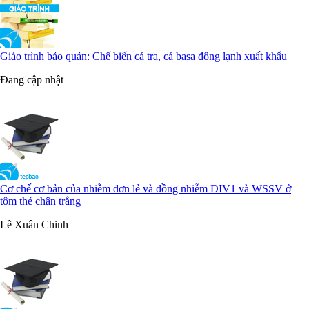
Giáo trình bảo quản: Chế biến cá tra, cá basa đông lạnh xuất khẩu
Đang cập nhật
Cơ chế cơ bản của nhiễm đơn lẻ và đồng nhiễm DIV1 và WSSV ở
tôm thẻ chân trắng
Lê Xuân Chinh