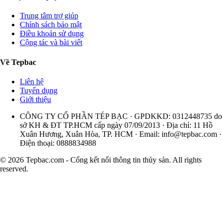
Trung tâm trợ giúp
Chính sách bảo mật
Điều khoản sử dụng
Cộng tác và bài viết
Về Tepbac
Liên hệ
Tuyển dụng
Giới thiệu
CÔNG TY CỔ PHẦN TÉP BẠC · GPDKKD: 0312448735 do
sở KH & ĐT TP.HCM cấp ngày 07/09/2013 · Địa chỉ: 11 Hồ
Xuân Hương, Xuân Hòa, TP. HCM · Email:
info@tepbac.com
·
Điện thoại: 0888834988
© 2026 Tepbac.com - Cổng kết nối thông tin thủy sản. All rights
reserved.