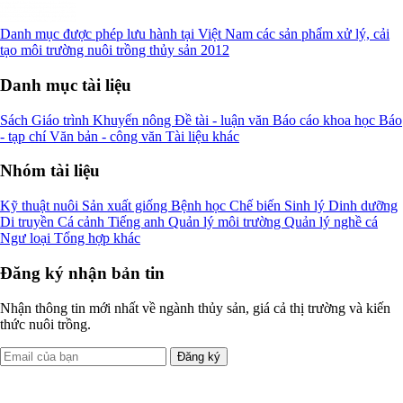
Danh mục được phép lưu hành tại Việt Nam các sản phẩm xử lý, cải
tạo môi trường nuôi trồng thủy sản 2012
Danh mục tài liệu
Sách
Giáo trình
Khuyến nông
Đề tài - luận văn
Báo cáo khoa học
Báo
- tạp chí
Văn bản - công văn
Tài liệu khác
Nhóm tài liệu
Kỹ thuật nuôi
Sản xuất giống
Bệnh học
Chế biến
Sinh lý
Dinh dưỡng
Di truyền
Cá cảnh
Tiếng anh
Quản lý môi trường
Quản lý nghề cá
Ngư loại
Tổng hợp khác
Đăng ký nhận bản tin
Nhận thông tin mới nhất về ngành thủy sản, giá cả thị trường và kiến
thức nuôi trồng.
Đăng ký