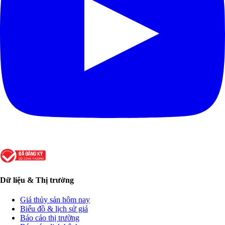
Dữ liệu & Thị trường
Giá thủy sản hôm nay
Biểu đồ & lịch sử giá
Báo cáo thị trường