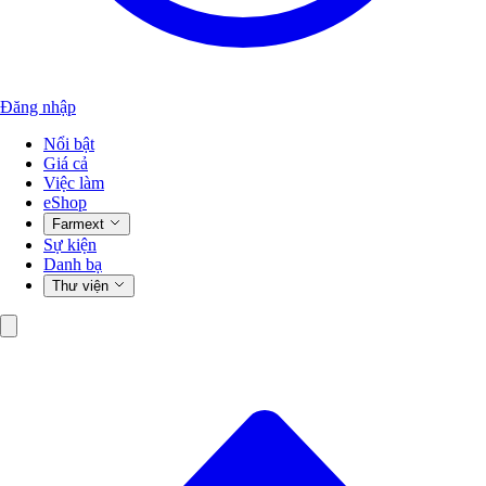
Đăng nhập
Nổi bật
Giá cả
Việc làm
eShop
Farmext
Sự kiện
Danh bạ
Thư viện