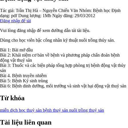
Tác giả:
Trần Thị Hà – Nguyễn Chiến Văn
Nhóm:
Bệnh học
Định
dạng: pdf
Dung lượng: 1Mb
Ngày đăng: 29/03/2012
Đăng nhập để tải
Vui lòng đăng nhập để xem đường dẫn tải tài liệu.
Dùng cho học viên bậc công nhân kỹ thuật nuôi trồng thủy sản.
Bài 1: Bài mở đầu
Bài 2: Khái niệm cơ bản về bệnh và phương pháp chẩn đoán bệnh
động vật thuỷ sản
Bài 3: Thuốc và các biện pháp tổng hợp phòng trị bệnh động vật thủy
sản
Bài 4. Bệnh truyền nhiễm
Bài 5: Bệnh Ký sinh trùng
Bài 6: Bệnh dinh dưỡng, môi trường và sinh vật hại động vật thuỷ sản
Từ khóa
miễn dịch học
thuỷ sản
bệnh thuỷ sản
nuôi trồng thuỷ sản
Tài liệu liên quan