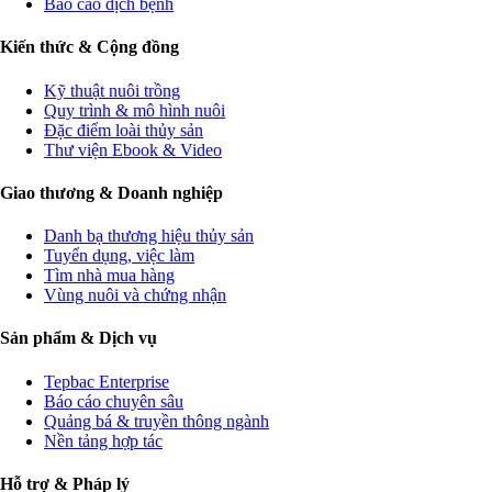
Báo cáo dịch bệnh
Kiến thức & Cộng đồng
Kỹ thuật nuôi trồng
Quy trình & mô hình nuôi
Đặc điểm loài thủy sản
Thư viện Ebook & Video
Giao thương & Doanh nghiệp
Danh bạ thương hiệu thủy sản
Tuyển dụng, việc làm
Tìm nhà mua hàng
Vùng nuôi và chứng nhận
Sản phẩm & Dịch vụ
Tepbac Enterprise
Báo cáo chuyên sâu
Quảng bá & truyền thông ngành
Nền tảng hợp tác
Hỗ trợ & Pháp lý