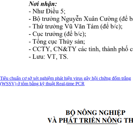
Tiêu chuẩn cơ sở xét nghiệm phát hiện virus gây hội chứng đốm trắng
(WSSV) ở tôm bằng kỹ thuật Real-time PCR