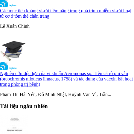
Các mục tiêu kháng vi-rút tiềm năng trong quá trình nhiễm vi-rút hoại
tử cơ ở tôm thẻ chân trắng
Lê Xuân Chinh
Nghiên cứu độc lực của vi khuẩn Aeromonas sp. Trên cá rô phi vằn
(oreochromis niloticus linnaeus, 1758) và tác dụng của vacxin bất hoạt
trong phòng trị bệnh)
Phạm Thị Hải Yến, Đỗ Minh Nhật, Huỳnh Văn Vì, Trần...
Tài liệu ngẫu nhiên