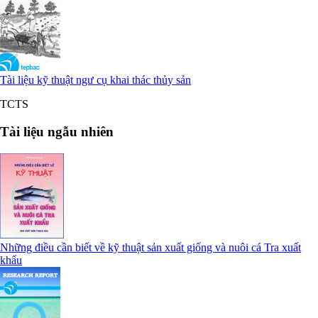
Tài liệu kỹ thuật ngư cụ khai thác thủy sản
TCTS
Tài liệu ngẫu nhiên
Những điều cần biết về kỹ thuật sản xuất giống và nuôi cá Tra xuất
khẩu