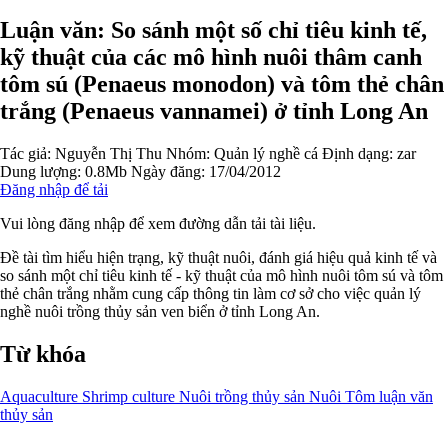
Luận văn: So sánh một số chỉ tiêu kinh tế,
kỹ thuật của các mô hình nuôi thâm canh
tôm sú (Penaeus monodon) và tôm thẻ chân
trắng (Penaeus vannamei) ở tỉnh Long An
Tác giả:
Nguyễn Thị Thu
Nhóm:
Quản lý nghề cá
Định dạng: zar
Dung lượng: 0.8Mb
Ngày đăng: 17/04/2012
Đăng nhập để tải
Vui lòng đăng nhập để xem đường dẫn tải tài liệu.
Đề tài tìm hiểu hiện trạng, kỹ thuật nuôi, đánh giá hiệu quả kinh tế và
so sánh một chỉ tiêu kinh tế - kỹ thuật của mô hình nuôi tôm sú và tôm
thẻ chân trắng nhằm cung cấp thông tin làm cơ sở cho việc quản lý
nghề nuôi trồng thủy sản ven biển ở tỉnh Long An.
Từ khóa
Aquaculture
Shrimp culture
Nuôi trồng thủy sản
Nuôi Tôm
luận văn
thủy sản