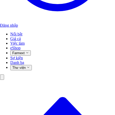
Đăng nhập
Nổi bật
Giá cả
Việc làm
eShop
Farmext
Sự kiện
Danh bạ
Thư viện