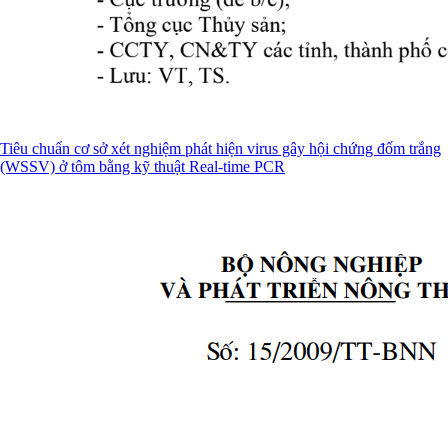
Tiêu chuẩn cơ sở xét nghiệm phát hiện virus gây hội chứng đốm trắng
(WSSV) ở tôm bằng kỹ thuật Real-time PCR