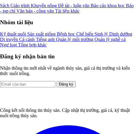
Sách
Giáo trình
Khuyến nông
Đề tài - luận văn
Báo cáo khoa học
Báo
- tạp chí
Văn bản - công văn
Tài liệu khác
Nhóm tài liệu
Kỹ thuật nuôi
Sản xuất giống
Bệnh học
Chế biến
Sinh lý
Dinh dưỡng
Di truyền
Cá cảnh
Tiếng anh
Quản lý môi trường
Quản lý nghề cá
Ngư loại
Tổng hợp khác
Đăng ký nhận bản tin
Nhận thông tin mới nhất về ngành thủy sản, giá cả thị trường và kiến
thức nuôi trồng.
Đăng ký
Cổng kết nối thông tin thủy sản. Cập nhật thị trường, giá cả, kỹ thuật
nuôi trồng thủy sản.