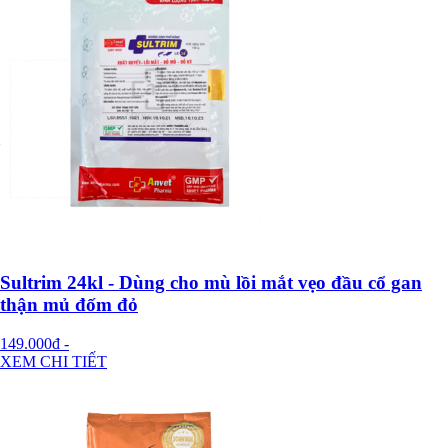
Sultrim 24kl - Dùng cho mù lồi mắt vẹo đầu cổ gan
thận mủ đốm đỏ
149.000đ
-
XEM CHI TIẾT