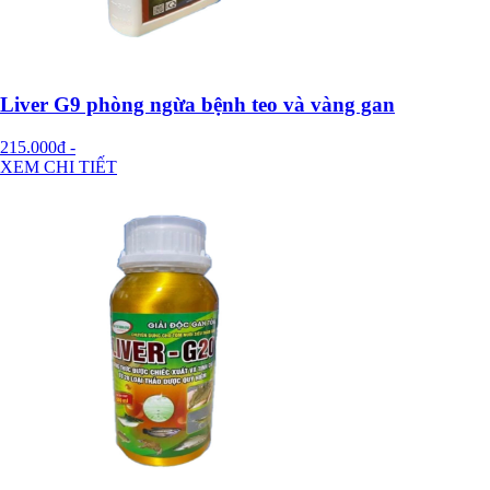
Liver G9 phòng ngừa bệnh teo và vàng gan
215.000đ
-
XEM CHI TIẾT