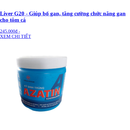
Liver G20 - Giúp bổ gan, tăng cường chức năng gan
cho tôm cá
245.000đ
-
XEM CHI TIẾT