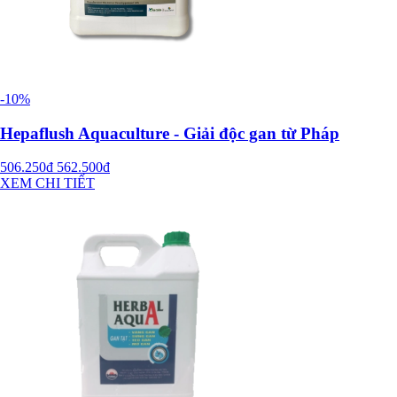
-10%
Hepaflush Aquaculture - Giải độc gan từ Pháp
506.250đ
562.500đ
XEM CHI TIẾT