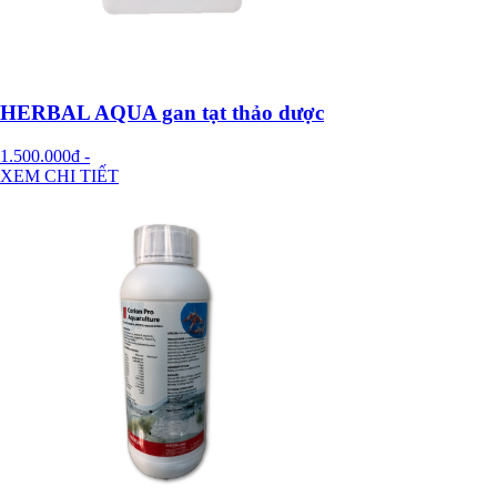
HERBAL AQUA gan tạt thảo dược
1.500.000đ
-
XEM CHI TIẾT