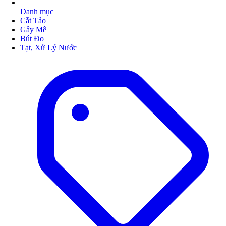
Danh mục
Cắt Tảo
Gây Mê
Bút Đo
Tạt, Xử Lý Nước