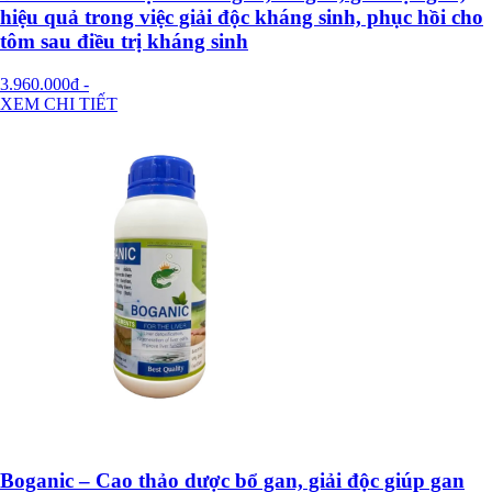
hiệu quả trong việc giải độc kháng sinh, phục hồi cho
tôm sau điều trị kháng sinh
3.960.000đ
-
XEM CHI TIẾT
Boganic – Cao thảo dược bổ gan, giải độc giúp gan