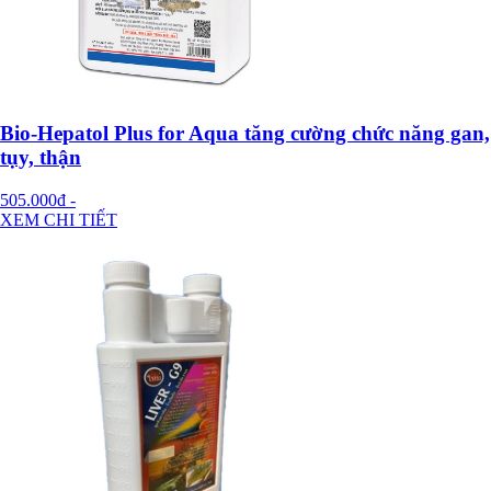
Bio-Hepatol Plus for Aqua tăng cường chức năng gan,
tụy, thận
505.000đ
-
XEM CHI TIẾT