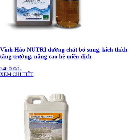
Vĩnh Hảo NUTRI dưỡng chất bổ sung, kích thích
tăng trưởng, nâng cao hệ miễn dịch
240.000đ
-
XEM CHI TIẾT