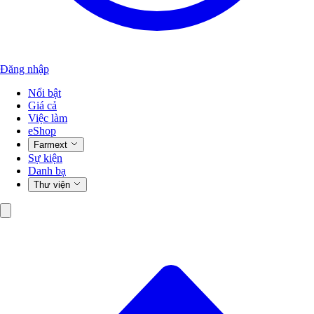
Đăng nhập
Nổi bật
Giá cả
Việc làm
eShop
Farmext
Sự kiện
Danh bạ
Thư viện