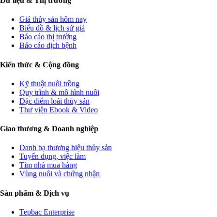
Dữ liệu & Thị trường
Giá thủy sản hôm nay
Biểu đồ & lịch sử giá
Báo cáo thị trường
Báo cáo dịch bệnh
Kiến thức & Cộng đồng
Kỹ thuật nuôi trồng
Quy trình & mô hình nuôi
Đặc điểm loài thủy sản
Thư viện Ebook & Video
Giao thương & Doanh nghiệp
Danh bạ thương hiệu thủy sản
Tuyển dụng, việc làm
Tìm nhà mua hàng
Vùng nuôi và chứng nhận
Sản phẩm & Dịch vụ
Tepbac Enterprise