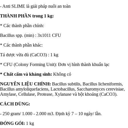
- Anti SLIME là giải pháp nuôi an toàn
THÀNH PHẦN trong 1 kg:
* Các thành phần chính:
Bacillus spp. (min) : 3x1011 CFU
* Các thành phần khác:
Tá dược vừa đủ (CaCO3) : 1 kg
* CFU (Colony Forming Unit): Đơn vị hình thành khuẩn lạc
* Chất cấm và kháng sinh:
Không có
NGUYÊN LIỆU CHÍNH:
Bacillus subtilis, Bacillus licheniformis,
Bacillus amyloliquefaciens, Lactobacillus,
Saccharomyces cerevisiae,
Amylase, Cellulase, Protease, Xylanase và bột khoáng (CaCO3).
CÁCH DÙNG:
- 250 gram/ 1.000 - 2.000 m3. Định kỳ 7 – 10 ngày/ lần.
ĐÓNG GÓI:
1 kg