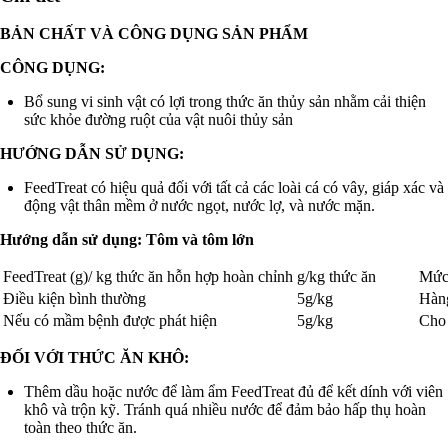
BẢN CHẤT VÀ CÔNG DỤNG SẢN PHẨM
CÔNG DỤNG:
Bổ sung vi sinh vật có lợi trong thức ăn thủy sản nhằm cải thiện
sức khỏe đường ruột của vật nuôi thủy sản
HƯỚNG DẪN SỬ DỤNG:
FeedTreat có hiệu quả đối với tất cả các loài cá có vây, giáp xác và
động vật thân mềm ở nước ngọt, nước lợ, và nước mặn.
Hướng dẫn sử dụng: Tôm và tôm lớn
FeedTreat (g)/ kg thức ăn hỗn hợp hoàn chỉnh
g/kg thức ăn
Mức
Điều kiện bình thường
5g/kg
Hàng
Nếu có mầm bệnh được phát hiện
5g/kg
Cho 
ĐỐI VỚI THỨC ĂN KHÔ:
Thêm dầu hoặc nước để làm ẩm FeedTreat đủ để kết dính với viên
khô và trộn kỹ. Tránh quá nhiều nước để đảm bảo hấp thụ hoàn
toàn theo thức ăn.