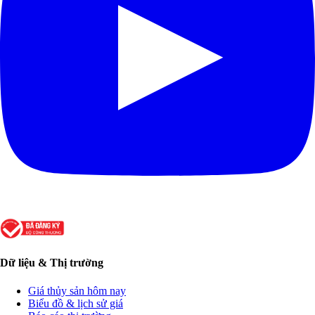
Dữ liệu & Thị trường
Giá thủy sản hôm nay
Biểu đồ & lịch sử giá