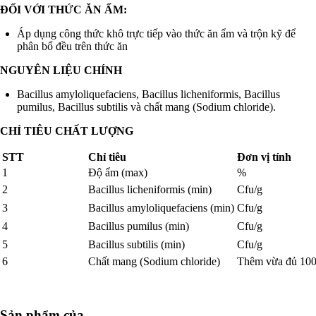
ĐỐI VỚI THỨC ĂN ẨM:
Áp dụng công thức khô trực tiếp vào thức ăn ẩm và trộn kỹ để
phân bổ đều trên thức ăn
NGUYÊN LIỆU CHÍNH
Bacillus amyloliquefaciens, Bacillus licheniformis, Bacillus
pumilus, Bacillus subtilis và chất mang (Sodium chloride).
CHỈ TIÊU CHẤT LƯỢNG
STT
Chỉ tiêu
Đơn vị tính
1
Độ ẩm (max)
%
2
Bacillus licheniformis (min)
Cfu/g
3
Bacillus amyloliquefaciens (min)
Cfu/g
4
Bacillus pumilus (min)
Cfu/g
5
Bacillus subtilis (min)
Cfu/g
6
Chất mang (Sodium chloride)
Thêm vừa đủ 10
Sản phẩm của