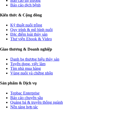
Báo cáo thị trường
Báo cáo dịch bệnh
Kiến thức & Cộng đồng
Kỹ thuật nuôi trồng
Quy trình & mô hình nuôi
Đặc điểm loài thủy sản
Thư viện Ebook & Video
Giao thương & Doanh nghiệp
Danh bạ thương hiệu thủy sản
Tuyển dụng, việc làm
Tìm nhà mua hàng
Vùng nuôi và chứng nhận
Sản phẩm & Dịch vụ
Tepbac Enterprise
Báo cáo chuyên sâu
Quảng bá & truyền thông ngành
Nền tảng hợp tác