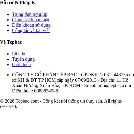
Hỗ trợ & Pháp lý
Trung tâm trợ giúp
Chính sách bảo mật
Điều khoản sử dụng
Cộng tác và bài viết
Về Tepbac
Liên hệ
Tuyển dụng
Giới thiệu
CÔNG TY CỔ PHẦN TÉP BẠC · GPDKKD: 0312448735 do
sở KH & ĐT TP.HCM cấp ngày 07/09/2013 · Địa chỉ: 11 Hồ
Xuân Hương, Xuân Hòa, TP. HCM · Email:
info@tepbac.com
·
Điện thoại: 0888834988
© 2026 Tepbac.com - Cổng kết nối thông tin thủy sản. All rights
reserved.