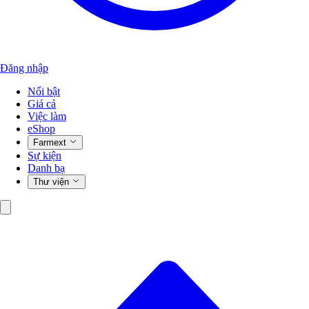
Đăng nhập
Nổi bật
Giá cả
Việc làm
eShop
Farmext
Sự kiện
Danh bạ
Thư viện