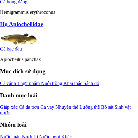
Cá hồng đăng
Hemigrammus erythrozonus
Họ Aplocheilidae
Cá bạc đầu
Aplocheilus panchax
Mục đích sử dụng
Cá cảnh
Thực phẩm
Nuôi trồng
Khai thác
Sách đỏ
Danh mục loài
Giáp xác
Cá da trơn
Cá vảy
Nhuyễn thể
Lưỡng thê
Bò sát
Sinh vật
nước
Nhóm loài
Nước mặn
Nược lợ
Nước ngọt
Khác