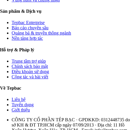
Sản phẩm & Dịch vụ
Tepbac Enterprise
Báo cáo chuyên sâu
Quảng bá & truyền thông ngành
Nền tảng hợp tác
Hỗ trợ & Pháp lý
Trung tâm trợ giúp
Chính sách bảo mật
Điều khoản sử dụng
Cộng tác và bài viết
Về Tepbac
Liên hệ
Tuyển dụng
Giới thiệu
CÔNG TY CỔ PHẦN TÉP BẠC · GPDKKD: 0312448735 do
sở KH & ĐT TP.HCM cấp ngày 07/09/2013 · Địa chỉ: 11 Hồ