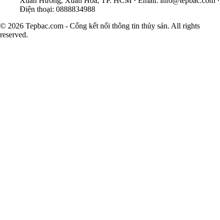
Xuân Hương, Xuân Hòa, TP. HCM · Email:
info@tepbac.com
·
Điện thoại: 0888834988
© 2026 Tepbac.com - Cổng kết nối thông tin thủy sản. All rights
reserved.