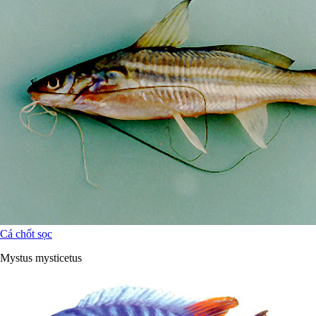
Cá chốt sọc
Mystus mysticetus