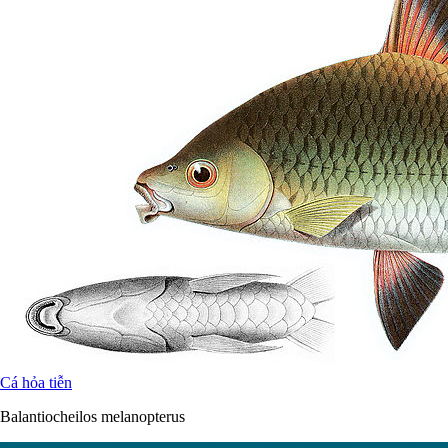
Cá hỏa tiễn
Balantiocheilos melanopterus