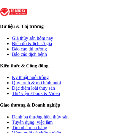
Dữ liệu & Thị trường
Giá thủy sản hôm nay
Biểu đồ & lịch sử giá
Báo cáo thị trường
Báo cáo dịch bệnh
Kiến thức & Cộng đồng
Kỹ thuật nuôi trồng
Quy trình & mô hình nuôi
Đặc điểm loài thủy sản
Thư viện Ebook & Video
Giao thương & Doanh nghiệp
Danh bạ thương hiệu thủy sản
Tuyển dụng, việc làm
Tìm nhà mua hàng
Vùng nuôi và chứng nhận