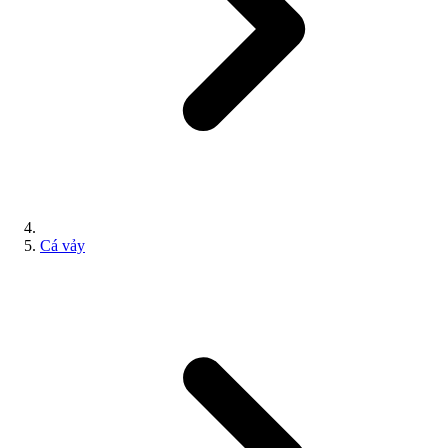
Cá vảy