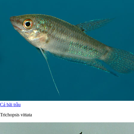
Cá bãi trầu
Trichopsis vittata