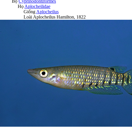
Bộ
Cyprinodontiformes
Họ
Aplocheilidae
Giống
Aplocheilus
Loài
Aplocheilus
Hamilton, 1822