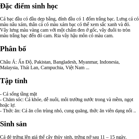
Đặc điểm sinh học
Cá bạc đầu có đầu dẹp bằng, đỉnh đầu có 1 đốm trắng bạc. Lưng cá có
màu nâu xám, thân cá có màu xám bạc có thể xem sắc xanh và đỏ.
Vây lưng màu vàng cam với một chấm đen ở gốc, vây đuôi to tròn
màu trắng bạc đến đỏ cam. Ria vây hậu môn có màu cam.
Phân bố
Châu Á: Ấn Độ, Pakistan, Bangladesh, Myanmar, Indonesia,
Malaysia, Thái Lan, Campuchia, Việt Nam ...
Tập tính
- Cá sống tầng mặt
- Chăm sóc: Cá khỏe, dễ nuôi, môi trường nước trong và mềm, ngọt
hoặc lợ.
- Thức ăn: Cá ăn côn trùng nhỏ, cung quăng, thức ăn viên dạng nổi ..
Sinh sản
Cá đẻ trứng lên giá thể cây thủy sinh, trứng nở sau 11 – 15 ngày.