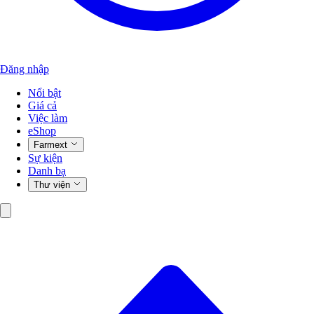
Đăng nhập
Nổi bật
Giá cả
Việc làm
eShop
Farmext
Sự kiện
Danh bạ
Thư viện