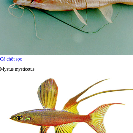
Cá chốt sọc
Mystus mysticetus