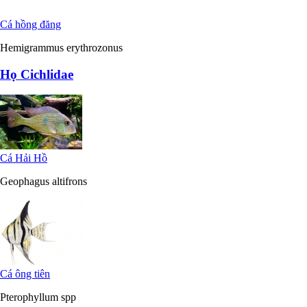
Cá hồng đăng
Hemigrammus erythrozonus
Họ Cichlidae
Cá Hải Hồ
Geophagus altifrons
Cá ông tiên
Pterophyllum spp