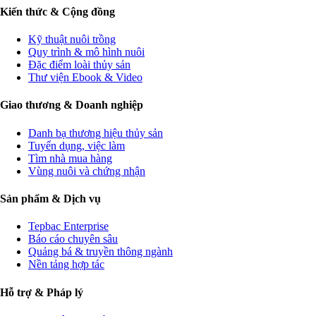
Kiến thức & Cộng đồng
Kỹ thuật nuôi trồng
Quy trình & mô hình nuôi
Đặc điểm loài thủy sản
Thư viện Ebook & Video
Giao thương & Doanh nghiệp
Danh bạ thương hiệu thủy sản
Tuyển dụng, việc làm
Tìm nhà mua hàng
Vùng nuôi và chứng nhận
Sản phẩm & Dịch vụ
Tepbac Enterprise
Báo cáo chuyên sâu
Quảng bá & truyền thông ngành
Nền tảng hợp tác
Hỗ trợ & Pháp lý