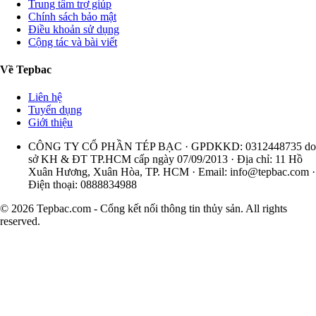
Trung tâm trợ giúp
Chính sách bảo mật
Điều khoản sử dụng
Cộng tác và bài viết
Về Tepbac
Liên hệ
Tuyển dụng
Giới thiệu
CÔNG TY CỔ PHẦN TÉP BẠC · GPDKKD: 0312448735 do
sở KH & ĐT TP.HCM cấp ngày 07/09/2013 · Địa chỉ: 11 Hồ
Xuân Hương, Xuân Hòa, TP. HCM · Email:
info@tepbac.com
·
Điện thoại: 0888834988
© 2026 Tepbac.com - Cổng kết nối thông tin thủy sản. All rights
reserved.