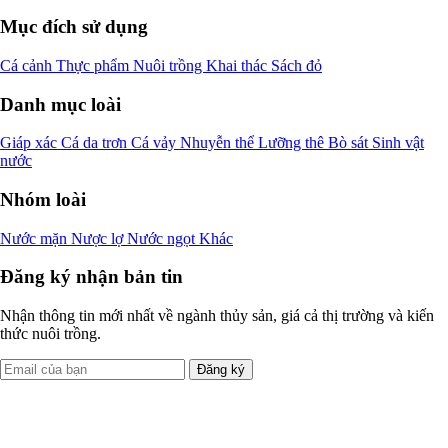
Mục đích sử dụng
Cá cảnh
Thực phẩm
Nuôi trồng
Khai thác
Sách đỏ
Danh mục loài
Giáp xác
Cá da trơn
Cá vảy
Nhuyễn thể
Lưỡng thê
Bò sát
Sinh vật
nước
Nhóm loài
Nước mặn
Nược lợ
Nước ngọt
Khác
Đăng ký nhận bản tin
Nhận thông tin mới nhất về ngành thủy sản, giá cả thị trường và kiến
thức nuôi trồng.
Đăng ký