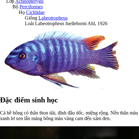
Lớp
Actinopterygii
Bộ
Perciformes
Họ
Cichlidae
Giống
Labeotropheus
Loài
Labeotropheus fuelleborni
Ahl, 1926
Đặc điểm sinh học
Cá hề bông có thân thon dài, đỉnh đầu dốc, miệng rộng. Nền thân màu
xanh lơ xen lẫn mảng bông màu vàng cam đến xám đen.