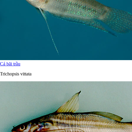
Cá bãi trầu
Trichopsis vittata