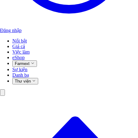
Đăng nhập
Nổi bật
Giá cả
Việc làm
eShop
Farmext
Sự kiện
Danh bạ
Thư viện