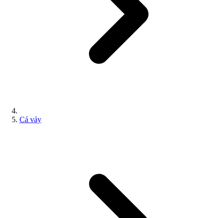
Cá vảy