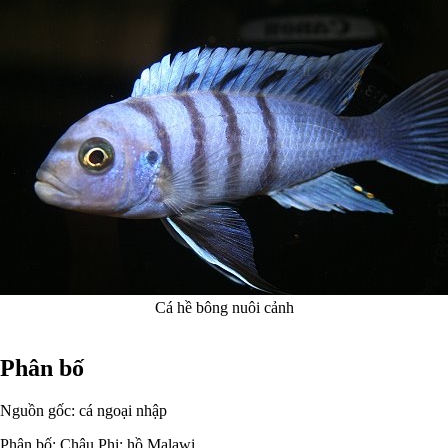
Cá hề bông nuôi cảnh
Phân bố
Nguồn gốc: cá ngoại nhập
Phân bố: Châu Phi: hồ Malawi