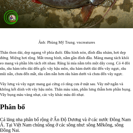
Ảnh: Phùng Mỹ Trung.
vncreatures
Thân thon dài, dẹp ngang về phía đuôi. Đầu hình nón, đỉnh đầu nhám, hơi dẹp
đứng. Miệng hơi rộng. Mắt trung bình, nằm gần đỉnh đầu. Màng mang tách khỏi
eo mang và phần lớn tách rời nhau. Răng lá mía nằm trên một dãy cong. Có 4 đôi
râu, râu hàm trên dài đến gốc vây hậu môn, râu hàm dưới dài đến vây ngực, râu
mũi nắn, chưa đến mắt, râu cằm nắn hơn râu hàm dưới và chưa đến vây ngực.
Vây lưng và vây ngực mang gai cứng có răng cưa ở mặt sau. Vây mỡ ngắn và
không kết dính với vây hậu môn. Thân màu xám, phần lưng thẫm hơn phần bụng.
Vây bụng màu vàng nhạt, các vây khác màu đỏ nhạt.
Phân bố
Cá lăng nha phân bố rộng ở Ấn Độ Dương và ở các nước Đông Nam
Á. Tại Việt Nam chúng sống ở các sông như: sông Mêkông, sông
Đồng Nai.