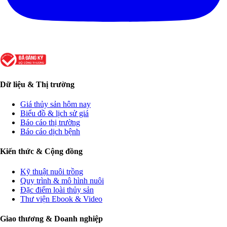
Dữ liệu & Thị trường
Giá thủy sản hôm nay
Biểu đồ & lịch sử giá
Báo cáo thị trường
Báo cáo dịch bệnh
Kiến thức & Cộng đồng
Kỹ thuật nuôi trồng
Quy trình & mô hình nuôi
Đặc điểm loài thủy sản
Thư viện Ebook & Video
Giao thương & Doanh nghiệp