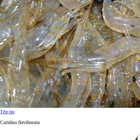
Tép riu
Caridina flavilineata