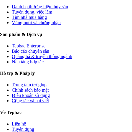
Danh bạ thương hiệu thủy sản
Tuyển dụng, việc làm
Tìm nhà mua hàng
Vùng nuôi và chứng nhận
Sản phẩm & Dịch vụ
Tepbac Enterprise
Báo cáo chuyên sâu
Quảng bá & truyền thông ngành
Nền tảng hợp tác
Hỗ trợ & Pháp lý
Trung tâm trợ giúp
Chính sách bảo mật
Điều khoản sử dụng
Cộng tác và bài viết
Về Tepbac
Liên hệ
Tuyển dụng