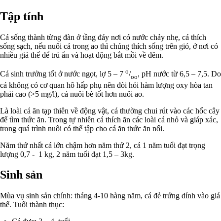
Tập tính
Cá sống thành từng đàn ở tầng đáy nơi có nước chảy nhẹ, cá thích
sống sạch, nếu nuôi cá trong ao thì chúng thích sống trên gió, ở nơi có
nhiều giá thể để trú ẩn và hoạt động bắt mồi về đêm.
o
Cá sinh trưởng tốt ở nước ngọt, lợ 5 – 7
/
, pH nước từ 6,5 – 7,5. Do
oo
cá không có cơ quan hô hấp phụ nên đòi hỏi hàm lượng oxy hòa tan
phải cao (>5 mg/l), cá nuôi bè tốt hơn nuôi ao.
Là loài cá ăn tạp thiên về động vật, cá thường chui rút vào các hốc cây
để tìm thức ăn. Trong tự nhiên cá thích ăn các loài cá nhỏ và giáp xác,
trong quá trình nuôi có thể tập cho cá ăn thức ăn nổi.
Năm thứ nhất cá lớn chậm hơn năm thứ 2, cá 1 năm tuổi đạt trọng
lượng 0,7 - 1 kg, 2 năm tuổi đạt 1,5 – 3kg.
Sinh sản
Mùa vụ sinh sản chính: tháng 4-10 hàng năm, cá đẻ trứng dính vào giá
thể. Tuổi thành thục: