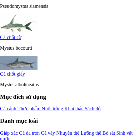
Pseudomystus siamensis
Cá chốt cờ
Mystus bocourti
Cá chốt giấy
Mystus albolineatus
Mục đích sử dụng
Cá cảnh
Thực phẩm
Nuôi trồng
Khai thác
Sách đỏ
Danh mục loài
Giáp xác
Cá da trơn
Cá vảy
Nhuyễn thể
Lưỡng thê
Bò sát
Sinh vật
nước