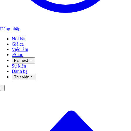
Đăng nhập
Nổi bật
Giá cả
Việc làm
eShop
Farmext
Sự kiện
Danh bạ
Thư viện