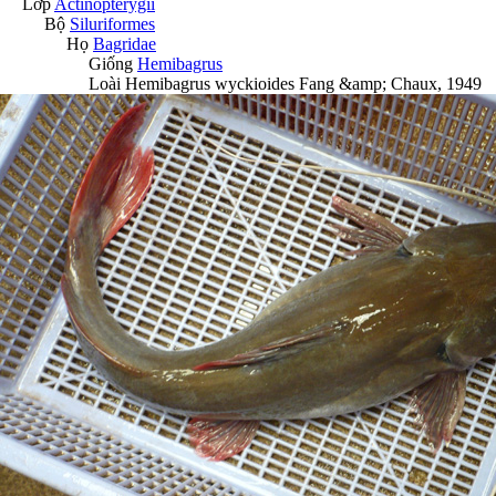
Lớp
Actinopterygii
Bộ
Siluriformes
Họ
Bagridae
Giống
Hemibagrus
Loài
Hemibagrus wyckioides
Fang &amp; Chaux, 1949