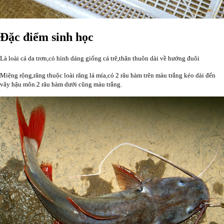
Đặc điểm sinh học
Là loài cá da trơn,có hình dáng giống cá trê,thân thuôn dài về hướng đuôi
Miệng rộng,răng thuộc loài răng lá mía,có 2 râu hàm trên màu trắng kéo dài đến
vây hậu môn.2 râu hàm dưới cũng màu trắng.