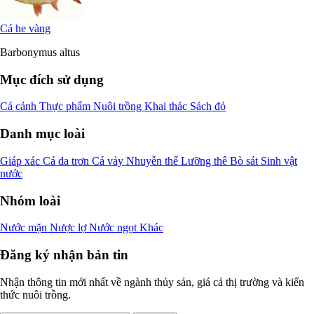
Cá he vàng
Barbonymus altus
Mục đích sử dụng
Cá cảnh
Thực phẩm
Nuôi trồng
Khai thác
Sách đỏ
Danh mục loài
Giáp xác
Cá da trơn
Cá vảy
Nhuyễn thể
Lưỡng thê
Bò sát
Sinh vật
nước
Nhóm loài
Nước mặn
Nược lợ
Nước ngọt
Khác
Đăng ký nhận bản tin
Nhận thông tin mới nhất về ngành thủy sản, giá cả thị trường và kiến
thức nuôi trồng.