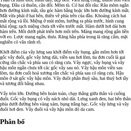
bụng. Đầu cá thuôn, cân đối. Mõm tù. Có hai đôi râu: Râu mõm ngắn
hơn đường kính mắt, râu góc hàm bằng hoặc lớn hơn đường kính mắt.
Mắt vừa phải ở hai bên, thiên về phía trên của đầu. Khoảng cách hai
mắt rộng và lồi. Miệng ở mút mõm, hướng ra phía trước, hình cung
khá rộng; rạch miệng chưa tới viền trước mắt. Hàm dưới hơi dài hơn
hàm trên. Môi dưới phát triển hơn môi trên. Màng mang rộng gắn liền
với eo. Lược mang ngắn, thưa. Răng hầu phía trong là răng cấm, mặt
nghiền có vân rãnh rõ.
Khởi điểm của vây lưng sau khởi điểm vây bụng, gần mõm hơn tới
gốc vây đuôi, gốc vây lưng dài, viền sau hơi lõm, tia đơn cuối là gai
cứng rắn chắc và phía sau có răng cưa. Vây ngực, vây bụng và vây
hậu môn ngắn chưa tới các gốc vây sau nó. Vây hậu môn viền sau
lõm, tia đơn cuối hoá xương rắn chắc và phía sau có răng cưa. Hậu
môn ở sát gốc vây hậu môn. Vây đuôi phân thuỳ sâu, hai thuỳ hơi tầy
và tương đối bằng nhau.
Vẩy tròn lớn. Đường bên hoàn toàn, chạy thẳng giữa thân và cuống
đuôi. Gốc vây bụng có vẩy nách nhỏ dài. Lưng xanh đen, hai bên thân
phía dưới đường bên vàng xám, bụng trắng bạc. Gốc vây lưng và vây
đuôi hơi đen. Vây đuôi và vây hậu môn đỏ da cam.
Phân bố