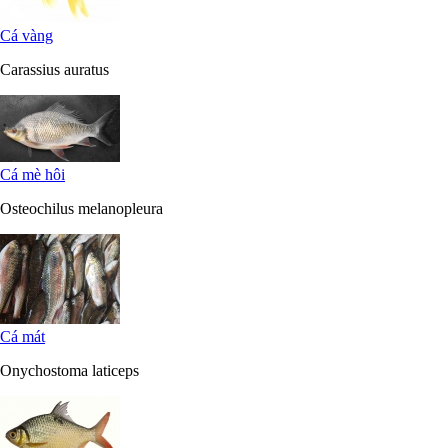
Cá vàng
Carassius auratus
Cá mè hôi
Osteochilus melanopleura
Cá mát
Onychostoma laticeps