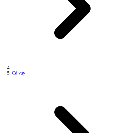
Cá vảy