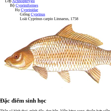
Lớp
Actinopterygii
Bộ
Cypriniformes
Họ
Cyprinidae
Giống
Cyprinus
Loài
Cyprinus carpio
Linnaeus, 1758
Đặc điểm sinh học
Thân cá hình thoi, mình dây, dẹp bên. Viền lưng cong, thuôn hơn viền