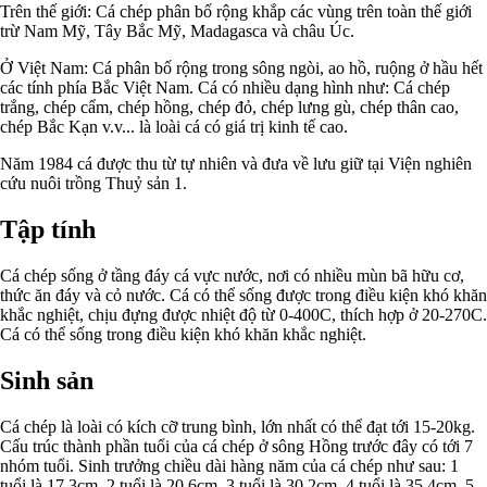
Trên thế giới: Cá chép phân bố rộng khắp các vùng trên toàn thế giới
trừ Nam Mỹ, Tây Bắc Mỹ, Madagasca và châu Úc.
Ở Việt Nam: Cá phân bố rộng trong sông ngòi, ao hồ, ruộng ở hầu hết
các tính phía Bắc Việt Nam. Cá có nhiều dạng hình như: Cá chép
trắng, chép cẩm, chép hồng, chép đỏ, chép lưng gù, chép thân cao,
chép Bắc Kạn v.v... là loài cá có giá trị kinh tế cao.
Năm 1984 cá được thu từ tự nhiên và đưa về lưu giữ tại Viện nghiên
cứu nuôi trồng Thuỷ sản 1.
Tập tính
Cá chép sống ở tầng đáy cá vực nước, nơi có nhiều mùn bã hữu cơ,
thức ăn đáy và cỏ nước. Cá có thể sống được trong điều kiện khó khăn
khắc nghiệt, chịu đựng được nhiệt độ từ 0-400C, thích hợp ở 20-270C.
Cá có thể sống trong điều kiện khó khăn khắc nghiệt.
Sinh sản
Cá chép là loài có kích cỡ trung bình, lớn nhất có thể đạt tới 15-20kg.
Cấu trúc thành phần tuổi của cá chép ở sông Hồng trước đây có tới 7
nhóm tuổi. Sinh trưởng chiều dài hàng năm của cá chép như sau: 1
tuổi là 17,3cm, 2 tuổi là 20,6cm, 3 tuổi là 30,2cm, 4 tuổi là 35,4cm, 5