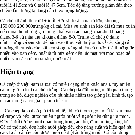
tuổi là 41,5cm và 6 tuổi là 47,5cm. Tốc độ tăng trưởng giảm dần theo
chiều dài nhưng lại tăng dần theo trọng lượng.
Cá chép thành thục ở 1+ tuổi. Sức sinh sản của cá lớn, khoảng
150.000-200.000trứng/kg cá cái. Mùa vụ sinh sản kéo dài từ mùa xuân
đến mùa thu nhưng tập trung nhất vào các tháng xuân-hè khoảng
tháng 3-6 và mùa thu khoảng tháng 8-9. Trứng cá chép ở dạng
dính.Trứng cá sau khi đẻ bám vào thực vật thuỷ sinh. Ở các sông cá
thường di cư vào các bãi ven sông, vùng nhiều cỏ nước. Cá thường đẻ
nhiều vào ban đêm, nhất là từ nửa đêm đến lúc mặt trời mọc hoặc đẻ
nhiều sau các cơn mưa rào, nước mát.
Hiện trạng
Cá chép ở Việt Nam là loài có nhiều dạng hình khác nhau, tuy nhiên
cá lưu giữ là loài cá chép trắng. Cá chép là đối tượng nuôi quan trọng
trong ao hồ, được nghiên cứu rất nhiều nhằm tạo giống lai kinh tế, tạo
ra các dòng cá có giá trị kinh tế cao.
Cá chép là loài có giá trị kinh tế, thịt cá thơm ngon nhất là sau mùa
cá được vỗ béo, được nhiều người nuôi và người tiêu dùng ưa thích.
Đây là đối tượng nuôi quan trọng trong ao, hồ, đầm, ruộng, lồng bè.
Cá có thể nuôi đơn hoặc nuôi ghép đều cho năng suất và hiệu quả rất
cao. Loài cá này còn được nuôi để diệt ấu trùng muỗi. Cá còn dùng