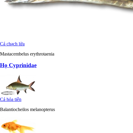
Cá chạch lửa
Mastacembelus erythrotaenia
Họ Cyprinidae
Cá hỏa tiễn
Balantiocheilos melanopterus