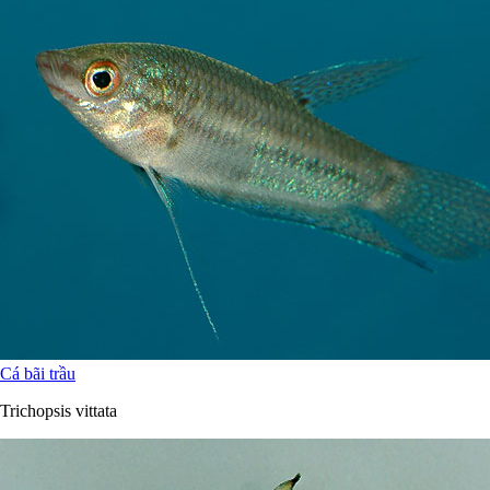
Cá bãi trầu
Trichopsis vittata