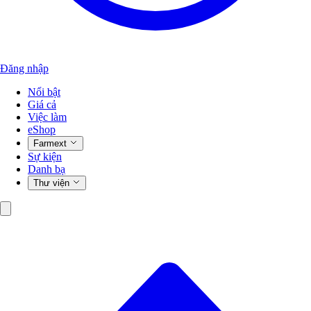
Đăng nhập
Nổi bật
Giá cả
Việc làm
eShop
Farmext
Sự kiện
Danh bạ
Thư viện