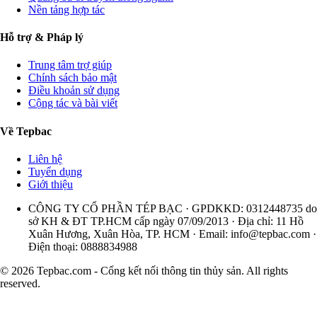
Nền tảng hợp tác
Hỗ trợ & Pháp lý
Trung tâm trợ giúp
Chính sách bảo mật
Điều khoản sử dụng
Cộng tác và bài viết
Về Tepbac
Liên hệ
Tuyển dụng
Giới thiệu
CÔNG TY CỔ PHẦN TÉP BẠC · GPDKKD: 0312448735 do
sở KH & ĐT TP.HCM cấp ngày 07/09/2013 · Địa chỉ: 11 Hồ
Xuân Hương, Xuân Hòa, TP. HCM · Email:
info@tepbac.com
·
Điện thoại: 0888834988
© 2026 Tepbac.com - Cổng kết nối thông tin thủy sản. All rights
reserved.