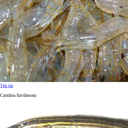
Tép riu
Caridina flavilineata