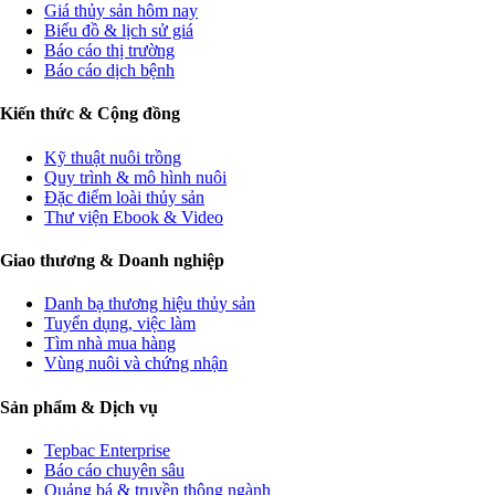
Giá thủy sản hôm nay
Biểu đồ & lịch sử giá
Báo cáo thị trường
Báo cáo dịch bệnh
Kiến thức & Cộng đồng
Kỹ thuật nuôi trồng
Quy trình & mô hình nuôi
Đặc điểm loài thủy sản
Thư viện Ebook & Video
Giao thương & Doanh nghiệp
Danh bạ thương hiệu thủy sản
Tuyển dụng, việc làm
Tìm nhà mua hàng
Vùng nuôi và chứng nhận
Sản phẩm & Dịch vụ
Tepbac Enterprise
Báo cáo chuyên sâu
Quảng bá & truyền thông ngành