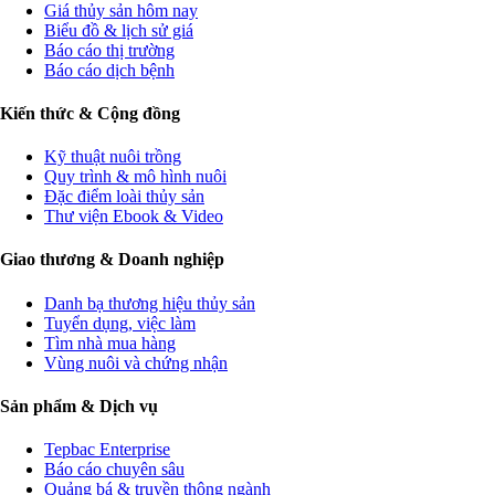
Giá thủy sản hôm nay
Biểu đồ & lịch sử giá
Báo cáo thị trường
Báo cáo dịch bệnh
Kiến thức & Cộng đồng
Kỹ thuật nuôi trồng
Quy trình & mô hình nuôi
Đặc điểm loài thủy sản
Thư viện Ebook & Video
Giao thương & Doanh nghiệp
Danh bạ thương hiệu thủy sản
Tuyển dụng, việc làm
Tìm nhà mua hàng
Vùng nuôi và chứng nhận
Sản phẩm & Dịch vụ
Tepbac Enterprise
Báo cáo chuyên sâu
Quảng bá & truyền thông ngành