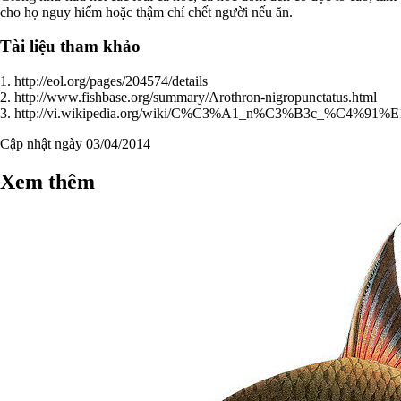
cho họ nguy hiểm hoặc thậm chí chết người nếu ăn.
Tài liệu tham khảo
1. http://eol.org/pages/204574/details
2. http://www.fishbase.org/summary/Arothron-nigropunctatus.html
3. http://vi.wikipedia.org/wiki/C%C3%A1_n%C3%B3c_%C4%
Cập nhật ngày 03/04/2014
Xem thêm