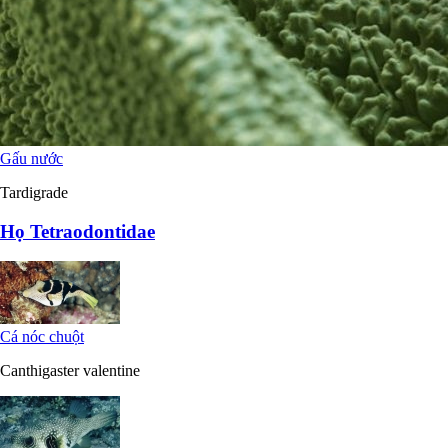
Gấu nước
Tardigrade
Họ Tetraodontidae
Cá nóc chuột
Canthigaster valentine