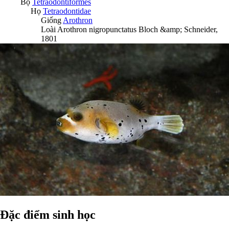
Bộ
Tetraodontiformes
Họ
Tetraodontidae
Giống
Arothron
Loài
Arothron nigropunctatus
Bloch &amp; Schneider,
1801
Đặc điểm sinh học