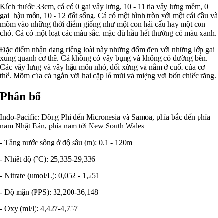
Kích thước 33cm, cá có 0 gai vây lưng, 10 - 11 tia vây lưng mềm, 0
gai hậu môn, 10 - 12 đốt sống. Cá có một hình tròn với một cái đầu và
mõm vào những thời điểm giống như một con hải cẩu hay một con
chó. Cá có một loạt các màu sắc, mặc dù hầu hết thường có màu xanh.
Đặc điểm nhận dạng riêng loài này những đốm đen với những lớp gai
xung quanh cơ thể. Cá không có vây bụng và không có đường bên.
Các vây lưng và vây hậu môn nhỏ, đối xứng và nằm ở cuối của cơ
thể. Mõm của cá ngắn với hai cặp lỗ mũi và miệng với bốn chiếc răng.
Phân bố
Indo-Pacific: Đông Phi đến Micronesia và Samoa, phía bắc đến phía
nam Nhật Bản, phía nam tới New South Wales.
- Tầng nước sống ở độ sâu (m): 0.1 - 120m
- Nhiệt độ (°C): 25,335-29,336
- Nitrate (umol/L): 0,052 - 1,251
- Độ mặn (PPS): 32,200-36,148
- Oxy (ml/l): 4,427-4,757