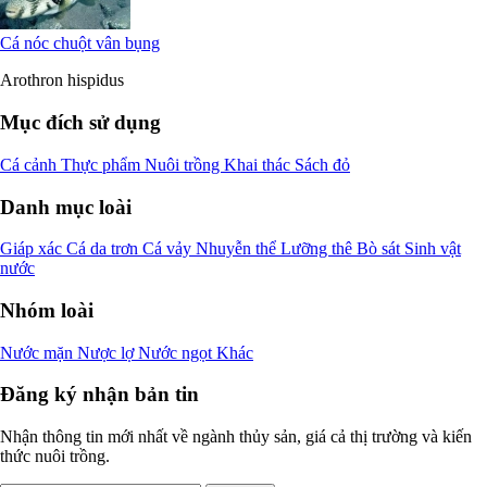
Cá nóc chuột vân bụng
Arothron hispidus
Mục đích sử dụng
Cá cảnh
Thực phẩm
Nuôi trồng
Khai thác
Sách đỏ
Danh mục loài
Giáp xác
Cá da trơn
Cá vảy
Nhuyễn thể
Lưỡng thê
Bò sát
Sinh vật
nước
Nhóm loài
Nước mặn
Nược lợ
Nước ngọt
Khác
Đăng ký nhận bản tin
Nhận thông tin mới nhất về ngành thủy sản, giá cả thị trường và kiến
thức nuôi trồng.