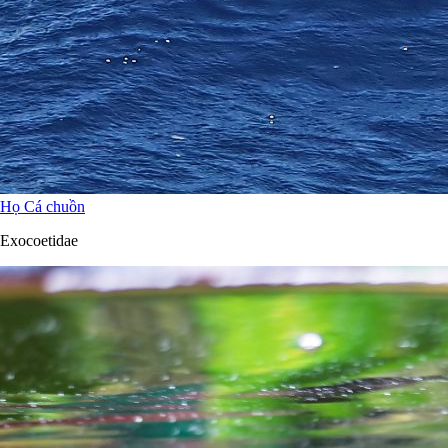
Họ Cá chuồn
Exocoetidae