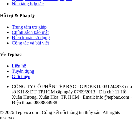
Nền tảng hợp tác
Hỗ trợ & Pháp lý
Trung tâm trợ giúp
Chính sách bảo mật
Điều khoản sử dụng
Cộng tác và bài viết
Về Tepbac
Liên hệ
Tuyển dụng
Giới thiệu
CÔNG TY CỔ PHẦN TÉP BẠC · GPDKKD: 0312448735 do
sở KH & ĐT TP.HCM cấp ngày 07/09/2013 · Địa chỉ: 11 Hồ
Xuân Hương, Xuân Hòa, TP. HCM · Email:
info@tepbac.com
·
Điện thoại: 0888834988
© 2026 Tepbac.com - Cổng kết nối thông tin thủy sản. All rights
reserved.