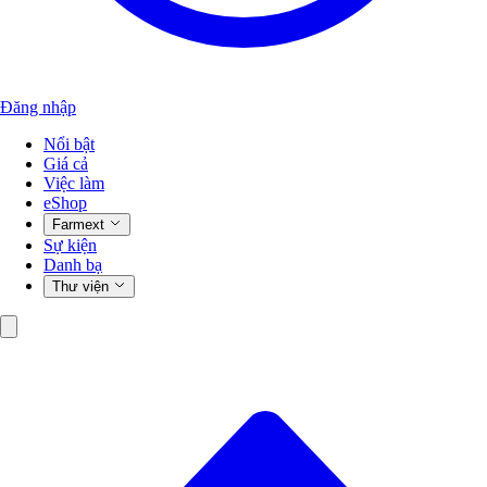
Đăng nhập
Nổi bật
Giá cả
Việc làm
eShop
Farmext
Sự kiện
Danh bạ
Thư viện