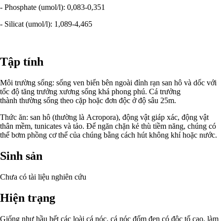
- Phosphate (umol/l): 0,083-0,351
- Silicat (umol/l): 1,089-4,465
Tập tính
Môi trường sống: sống ven biển bên ngoài đỉnh rạn san hô và dốc với
tốc độ tăng trưởng xương sống khá phong phú. Cá trưởng
thành thường sống theo cặp hoặc đơn độc ở độ sâu 25m.
Thức ăn: san hô (thường là Acropora), động vật giáp xác, động vật
thân mềm, tunicates và tảo. Để ngăn chặn kẻ thù tiềm năng, chúng có
thể bơm phồng cơ thể của chúng bằng cách hút không khí hoặc nước.
Sinh sản
Chưa có tài liệu nghiên cứu
Hiện trạng
Giống như hầu hết các loài cá nóc, cá nóc đốm đen có độc tố cao, làm