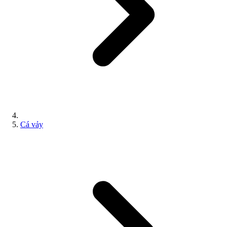
Cá vảy