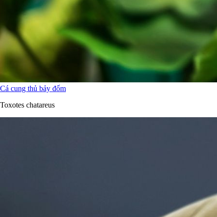
Cá cung thủ bảy đốm
Toxotes chatareus