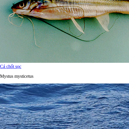
Cá chốt sọc
Mystus mysticetus