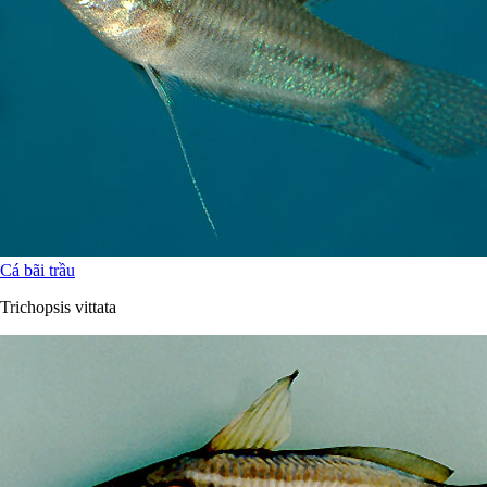
Cá bãi trầu
Trichopsis vittata