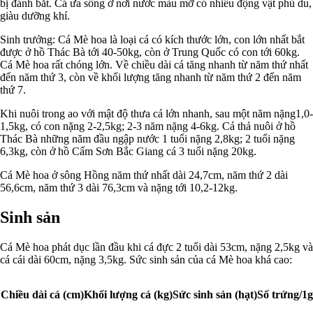
bị đánh bắt. Cá ưa sống ở nơi nước màu mỡ có nhiều động vật phù du,
giàu dưỡng khí.
Sinh trưởng: Cá Mè hoa là loại cá có kích thước lớn, con lớn nhất bắt
được ở hồ Thác Bà tới 40-50kg, còn ở Trung Quốc có con tới 60kg.
Cá Mè hoa rất chóng lớn. Về chiều dài cá tăng nhanh từ năm thứ nhất
đến năm thứ 3, còn về khối lượng tăng nhanh từ năm thứ 2 đến năm
thứ 7.
Khi nuôi trong ao với mật độ thưa cá lớn nhanh, sau một năm nặng1,0-
1,5kg, có con nặng 2-2,5kg; 2-3 năm nặng 4-6kg. Cá thả nuôi ở hồ
Thác Bà những năm đầu ngập nước 1 tuổi nặng 2,8kg; 2 tuổi nặng
6,3kg, còn ở hồ Cấm Sơn Bắc Giang cá 3 tuổi nặng 20kg.
Cá Mè hoa ở sông Hồng năm thứ nhất dài 24,7cm, năm thứ 2 dài
56,6cm, năm thứ 3 dài 76,3cm và nặng tới 10,2-12kg.
Sinh sản
Cá Mè hoa phát dục lần đầu khi cá đực 2 tuổi dài 53cm, nặng 2,5kg và
cá cái dài 60cm, nặng 3,5kg. Sức sinh sản của cá Mè hoa khá cao:
Chiều dài cá (cm)
Khối lượng cá (kg)
Sức sinh sản (hạt)
Số trứng/1g