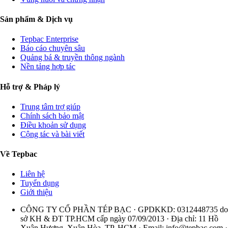
Sản phẩm & Dịch vụ
Tepbac Enterprise
Báo cáo chuyên sâu
Quảng bá & truyền thông ngành
Nền tảng hợp tác
Hỗ trợ & Pháp lý
Trung tâm trợ giúp
Chính sách bảo mật
Điều khoản sử dụng
Cộng tác và bài viết
Về Tepbac
Liên hệ
Tuyển dụng
Giới thiệu
CÔNG TY CỔ PHẦN TÉP BẠC · GPDKKD: 0312448735 do
sở KH & ĐT TP.HCM cấp ngày 07/09/2013 · Địa chỉ: 11 Hồ
Xuân Hương, Xuân Hòa, TP. HCM · Email:
info@tepbac.com
·