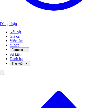
Đăng nhập
Nổi bật
Giá cả
Việc làm
eShop
Farmext
Sự kiện
Danh bạ
Thư viện