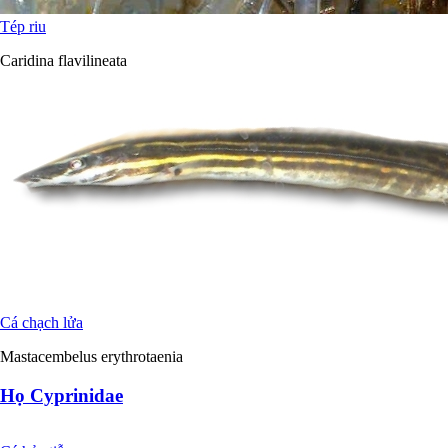
Tép riu
Caridina flavilineata
Cá chạch lửa
Mastacembelus erythrotaenia
Họ Cyprinidae