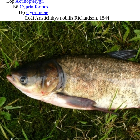
Lớp
Actinopterygii
Bộ
Cypriniformes
Họ
Cyprinidae
Loài
Aristichthys nobilis
Richardson. 1844