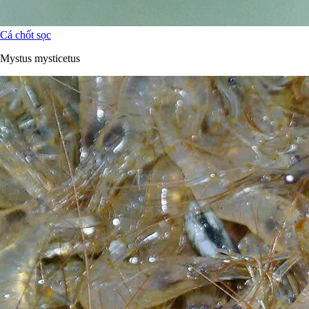
Cá chốt sọc
Mystus mysticetus