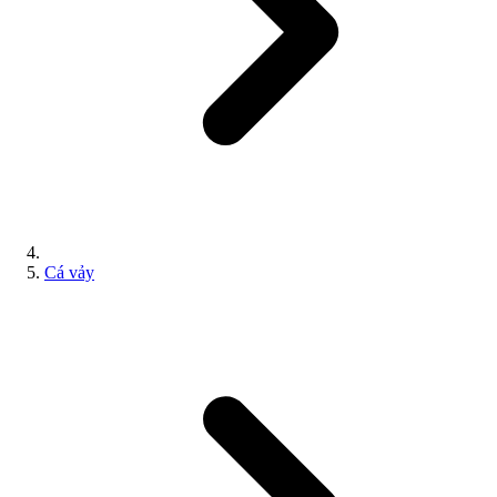
Cá vảy