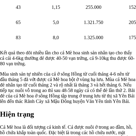
43
1,15
255.000
152
65
5,0
1.321.750
205
83
8,0
1.325.000
175
Kết quả theo dõi nhiều lần cho cá Mè hoa sinh sản nhân tạo cho thấy
cá cái 4-6kg thường đẻ được 40-50 vạn trứng, cá 9-10kg thu được 60-
80 vạn trứng.
Mùa sinh sản tự nhiên của cá ở sông Hồng từ cuối tháng 4-6 nên từ
đầu tháng 5 đã vớt được cá Mè hoa bột ở vùng hạ lưu. Mùa cá Mè hoa
đẻ nhân tạo từ cuối tháng 2 và rộ nhất là tháng 3 và hết tháng 6. Nếu
tiếp tục nuôi vỗ trong ao thì sau 48-58 ngày cá có thể đẻ lần thứ 2. Bãi
đẻ của cá Mè hoa ở sông Hồng tập trung ở trung lưu từ thị xã Yên Bái
lên đến thác Rãnh Cày xã Mậu Đông huyện Văn Yên tỉnh Yên Bái.
Hiện trạng
Cá Mè hoa là đối tượng cá kinh tế. Cá được nuôi ở trong ao đầm, hồ,
hồ chứa khắp toàn quốc. Đặc biệt là trong các hồ chứa nước, mặt