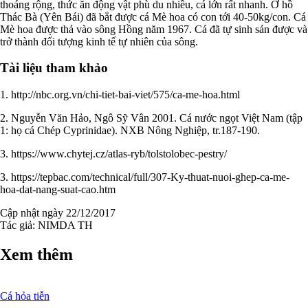
thoáng rộng, thức ăn động vật phù du nhiều, cá lớn rất nhanh. Ở hồ
Thác Bà (Yên Bái) đã bắt được cá Mè hoa có con tới 40-50kg/con. Cá
Mè hoa được thả vào sông Hồng năm 1967. Cá đã tự sinh sản được và
trở thành đối tượng kinh tế tự nhiên của sông.
Tài liệu tham khảo
1. http://nbc.org.vn/chi-tiet-bai-viet/575/ca-me-hoa.html
2. Nguyễn Văn Hảo, Ngô Sỹ Vân 2001. Cá nước ngọt Việt Nam (tập
1: họ cá Chép Cyprinidae). NXB Nông Nghiệp, tr.187-190.
3. https://www.chytej.cz/atlas-ryb/tolstolobec-pestry/
3. https://tepbac.com/technical/full/307-Ky-thuat-nuoi-ghep-ca-me-
hoa-dat-nang-suat-cao.htm
Cập nhật ngày 22/12/2017
Tác giả:
NIMDA TH
Xem thêm
Cá hỏa tiễn