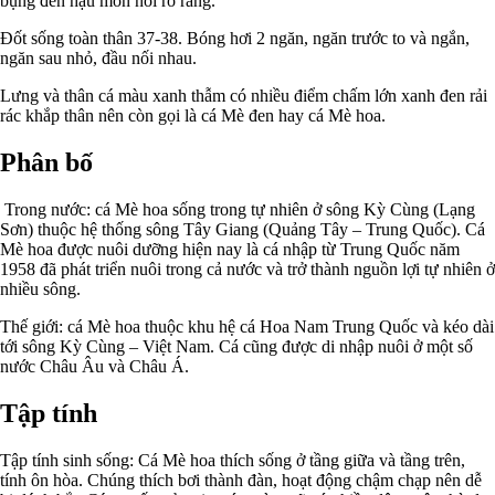
bụng đến hậu môn nổi rõ ràng.
Đốt sống toàn thân 37-38. Bóng hơi 2 ngăn, ngăn trước to và ngắn,
ngăn sau nhỏ, đầu nối nhau.
Lưng và thân cá màu xanh thẫm có nhiều điểm chấm lớn xanh đen rải
rác khắp thân nên còn gọi là cá Mè đen hay cá Mè hoa.
Phân bố
Trong nước: cá Mè hoa sống trong tự nhiên ở sông Kỳ Cùng (Lạng
Sơn) thuộc hệ thống sông Tây Giang (Quảng Tây – Trung Quốc). Cá
Mè hoa được nuôi dưỡng hiện nay là cá nhập từ Trung Quốc năm
1958 đã phát triển nuôi trong cả nước và trở thành nguồn lợi tự nhiên ở
nhiều sông.
Thế giới: cá Mè hoa thuộc khu hệ cá Hoa Nam Trung Quốc và kéo dài
tới sông Kỳ Cùng – Việt Nam. Cá cũng được di nhập nuôi ở một số
nước Châu Âu và Châu Á.
Tập tính
Tập tính sinh sống: Cá Mè hoa thích sống ở tầng giữa và tầng trên,
tính ôn hòa. Chúng thích bơi thành đàn, hoạt động chậm chạp nên dễ