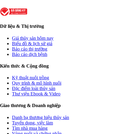
Dữ liệu & Thị trường
Giá thủy sản hôm nay
Biểu đồ & lịch sử giá
Báo cáo thị trường
Báo cáo dịch bệnh
Kiến thức & Cộng đồng
Kỹ thuật nuôi trồng
Quy trình & mô hình nuôi
Đặc điểm loài thủy sản
Thư viện Ebook & Video
Giao thương & Doanh nghiệp
Danh bạ thương hiệu thủy sản
Tuyển dụng, việc làm
Tìm nhà mua hàng
Vùng nuôi và chứng nhận