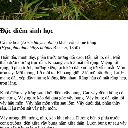
Đặc điểm sinh học
Cá mè hoa (
Aristichthys nobilis
) khác với cá mè trắng
(
Hypophthalmichthys nobilis
Bleeker, 1850)
Thân dài, mình dầy, phần trước tương đối cao. Đầu rất to, dài. Mắt
thấp dưới đường trục đầu. Khoảng cách 2 mắt rất rộng. Miệng rất
rộng, ở phía trước, hướng xiên, rạch kéo dài xuống tới viền mắt. Mõm
tròn tầy. Môi mỏng. Lỗ mũi to. Khoảng giữa 2 lỗ mũi rất rộng. Lược
mang dài, xếp dầy nhưng không liền nhau. Răng hầu có mặt răng hẹp,
trơn láng.
Khởi điểm vây lưng sau khởi điểm vây bụng. Các vây đều không có
gai cứng. Vây ngực kéo dài quá gốc vây bụng. Vây bụng dài gần tới
vây hậu môn. Vây hậu môn viền sau lõm. Vây đuôi dài, phân thùy
sâu. Hậu môn sát vây hậu môn.
Vảy tương đối mỏng, nhỏ, xếp khít nhau. Đường bên ở phía trước
cong xuống, đến giữa vây bụng nằm giữa thân. Lườn bụng từ sau vây