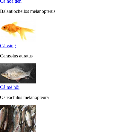
Cá hỏa tiễn
Balantiocheilos melanopterus
Cá vàng
Carassius auratus
Cá mè hôi
Osteochilus melanopleura