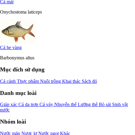
Cá mát
Onychostoma laticeps
Cá he vàng
Barbonymus altus
Mục đích sử dụng
Cá cảnh
Thực phẩm
Nuôi trồng
Khai thác
Sách đỏ
Danh mục loài
Giáp xác
Cá da trơn
Cá vảy
Nhuyễn thể
Lưỡng thê
Bò sát
Sinh vật
nước
Nhóm loài
Nước mặn
Nược lợ
Nước ngọt
Khác