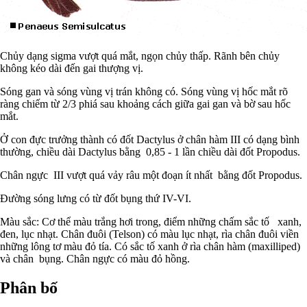
Chủy dạng sigma vượt quá mắt, ngọn chủy thấp. Rãnh bên chủy
không kéo dài đến gai thượng vị.
Sóng gan và sóng vùng vị trán không có. Sóng vùng vị hốc mắt rõ
ràng chiếm từ 2/3 phiá sau khoảng cách giữa gai gan và bờ sau hốc
mắt.
Ở con đực trưởng thành có đốt Dactylus ở chân hàm III có dạng bình
thường, chiều dài Dactylus bằng 0,85 - 1 lần chiều dài đốt Propodus.
Chân ngực III vượt quá vảy râu một đoạn ít nhất bằng đốt Propodus.
Đường sóng lưng có từ đốt bụng thứ IV-VI.
Màu sắc: Cơ thể màu trắng hơi trong, điểm những chấm sắc tố xanh,
đen, lục nhạt. Chân đuôi (Telson) có màu lục nhạt, rìa chân đuôi viền
những lông tơ màu đỏ tía. Có sắc tố xanh ở rìa chân hàm (maxilliped)
và chân bụng. Chân ngực có màu đỏ hồng.
Phân bố