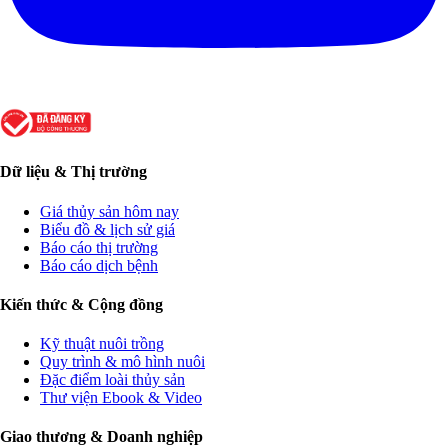
Dữ liệu & Thị trường
Giá thủy sản hôm nay
Biểu đồ & lịch sử giá
Báo cáo thị trường
Báo cáo dịch bệnh
Kiến thức & Cộng đồng
Kỹ thuật nuôi trồng
Quy trình & mô hình nuôi
Đặc điểm loài thủy sản
Thư viện Ebook & Video
Giao thương & Doanh nghiệp