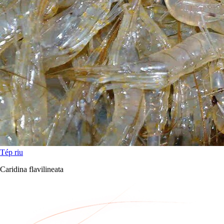
Tép riu
Caridina flavilineata