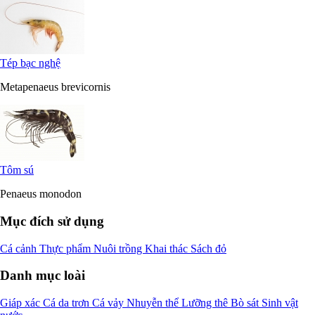
Tép bạc nghệ
Metapenaeus brevicornis
Tôm sú
Penaeus monodon
Mục đích sử dụng
Cá cảnh
Thực phẩm
Nuôi trồng
Khai thác
Sách đỏ
Danh mục loài
Giáp xác
Cá da trơn
Cá vảy
Nhuyễn thể
Lưỡng thê
Bò sát
Sinh vật