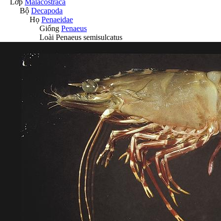
Lớp
Malacostraca
Bộ
Decapoda
Họ
Penaeidae
Giống
Penaeus
Loài
Penaeus semisulcatus