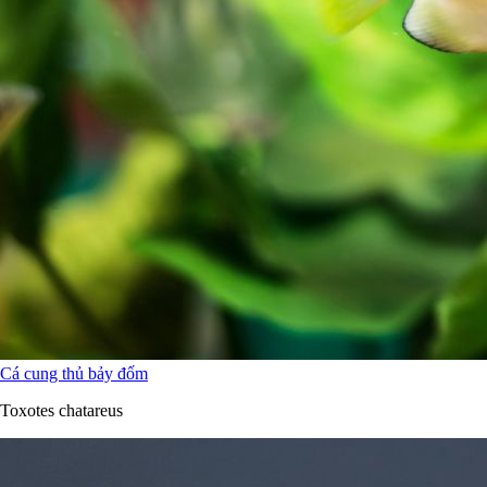
Cá cung thủ bảy đốm
Toxotes chatareus