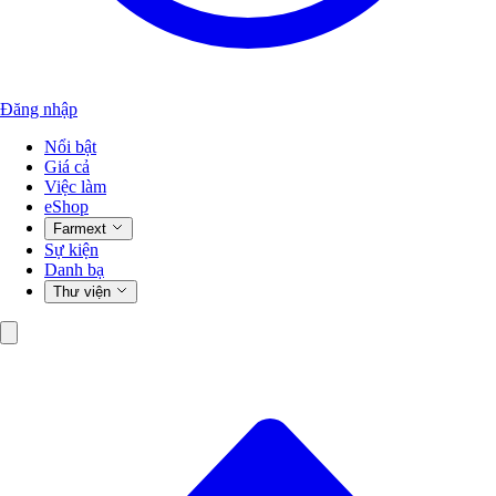
Đăng nhập
Nổi bật
Giá cả
Việc làm
eShop
Farmext
Sự kiện
Danh bạ
Thư viện