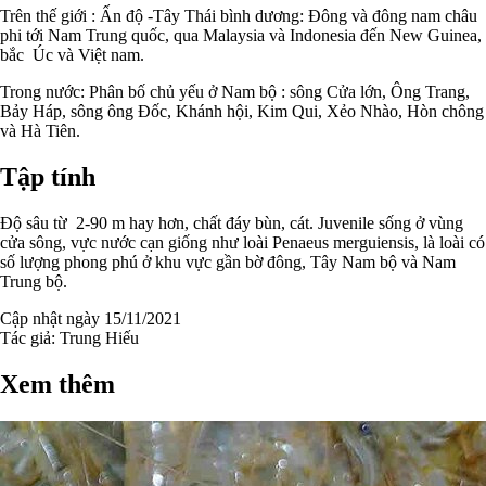
Trên thế giới : Ấn độ -Tây Thái bình dương: Đông và đông nam châu
phi tới Nam Trung quốc, qua Malaysia và Indonesia đến New Guinea,
bắc Úc và Việt nam.
Trong nước: Phân bố chủ yếu ở Nam bộ : sông Cửa lớn, Ông Trang,
Bảy Háp, sông ông Đốc, Khánh hội, Kim Qui, Xẻo Nhào, Hòn chông
và Hà Tiên.
Tập tính
Độ sâu từ 2-90 m hay hơn, chất đáy bùn, cát. Juvenile sống ở vùng
cửa sông, vực nước cạn giống như loài Penaeus merguiensis, là loài có
số lượng phong phú ở khu vực gần bờ đông, Tây Nam bộ và Nam
Trung bộ.
Cập nhật ngày 15/11/2021
Tác giả:
Trung Hiếu
Xem thêm