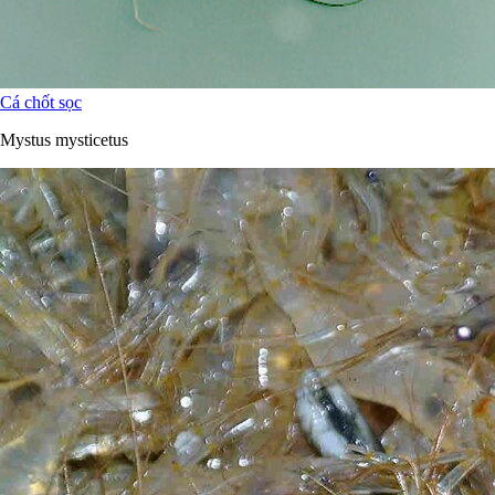
Cá chốt sọc
Mystus mysticetus