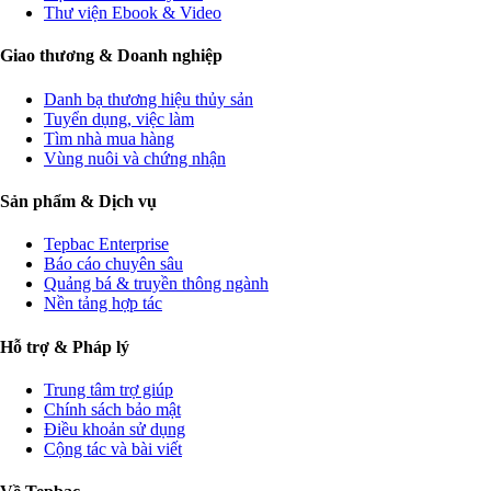
Thư viện Ebook & Video
Giao thương & Doanh nghiệp
Danh bạ thương hiệu thủy sản
Tuyển dụng, việc làm
Tìm nhà mua hàng
Vùng nuôi và chứng nhận
Sản phẩm & Dịch vụ
Tepbac Enterprise
Báo cáo chuyên sâu
Quảng bá & truyền thông ngành
Nền tảng hợp tác
Hỗ trợ & Pháp lý
Trung tâm trợ giúp
Chính sách bảo mật
Điều khoản sử dụng
Cộng tác và bài viết