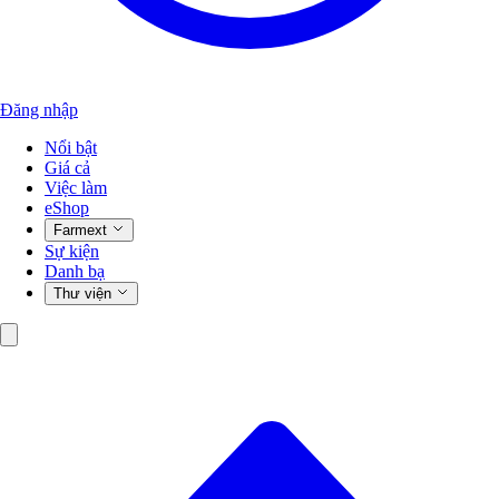
Đăng nhập
Nổi bật
Giá cả
Việc làm
eShop
Farmext
Sự kiện
Danh bạ
Thư viện