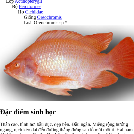
Lớp
Actinopterygii
Bộ
Perciformes
Họ
Cichlidae
Giống
Oreochromis
Loài
Oreochromis sp *
Đặc điểm sinh học
Thân cao, hình hơi bầu dục, dẹp bên. Đầu ngắn. Miệng rộng hướng
ngang, rạch kéo dài đến đường thẳng đứng sau lỗ mũi một ít. Hai hàm