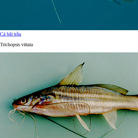
Cá bãi trầu
Trichopsis vittata