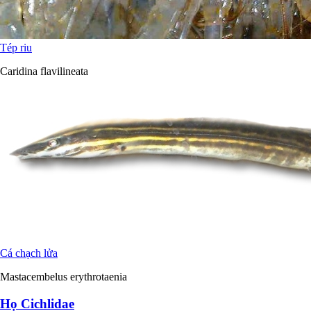
Tép riu
Caridina flavilineata
Cá chạch lửa
Mastacembelus erythrotaenia
Họ Cichlidae