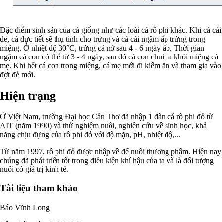
Đặc điểm sinh sản của cá giống như các loài cá rô phi khác. Khi cá cái
đẻ, cá đực tiết sẽ thụ tinh cho trứng và cá cái ngậm ấp trứng trong
miệng. Ở nhiệt độ 30°C, trứng cá nở sau 4 - 6 ngày ấp. Thời gian
ngậm cá con có thể từ 3 - 4 ngày, sau đó cá con chui ra khỏi miệng cá
mẹ. Khi hết cá con trong miệng, cá mẹ mới đi kiếm ăn và tham gia vào
đợt đẻ mới.
Hiện trạng
Ở Việt Nam, trường Đại học Cần Thơ đã nhập 1 đàn cá rô phi đỏ từ
AIT (năm 1990) và thử nghiệm nuôi, nghiên cứu về sinh học, khả
năng chịu đựng của rô phi đỏ với độ mặn, pH, nhiệt độ,...
Từ năm 1997, rô phi đỏ được nhập về để nuôi thương phẩm. Hiện nay
chúng đã phát triển tốt trong điều kiện khí hậu của ta và là đối tượng
nuôi có giá trị kinh tế.
Tài liệu tham khảo
Báo Vĩnh Long