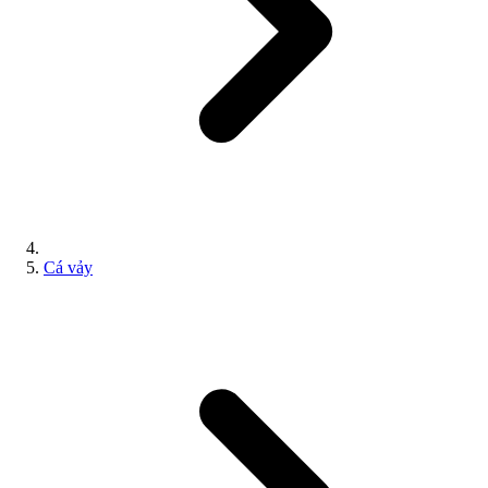
Cá vảy