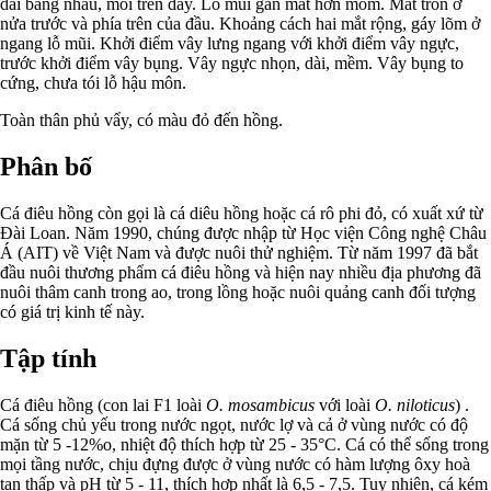
dài bằng nhau, môi trên dầy. Lỗ mũi gần mắt hơn mõm. Mắt tròn ở
nửa trước và phía trên của đầu. Khoảng cách hai mắt rộng, gáy lõm ở
ngang lỗ mũi. Khởi điểm vây lưng ngang với khởi điểm vây ngực,
trước khởi điểm vây bụng. Vây ngực nhọn, dài, mềm. Vây bụng to
cứng, chưa tói lỗ hậu môn.
Toàn thân phủ vẩy, có màu đỏ đến hồng.
Phân bố
Cá điêu hồng còn gọi là cá diêu hồng hoặc cá rô phi đỏ, có xuất xứ từ
Đài Loan. Năm 1990, chúng được nhập từ Học viện Công nghệ Châu
Á (AIT) về Việt Nam và được nuôi thử nghiệm. Từ năm 1997 đã bắt
đầu nuôi thương phẩm cá điêu hồng và hiện nay nhiều địa phương đã
nuôi thâm canh trong ao, trong lồng hoặc nuôi quảng canh đối tượng
có giá trị kinh tế này.
Tập tính
Cá điêu hồng (con lai F1 loài
O. mosambicus
với loài
O. niloticus
) .
Cá sống chủ yếu trong nước ngọt, nước lợ và cả ở vùng nước có độ
mặn từ 5 -12%o, nhiệt độ thích hợp từ 25 - 35°C. Cá có thể sống trong
mọi tầng nước, chịu đựng được ở vùng nước có hàm lượng ôxy hoà
tan thấp và pH từ 5 - 11, thích hợp nhất là 6,5 - 7,5. Tuy nhiên, cá kém