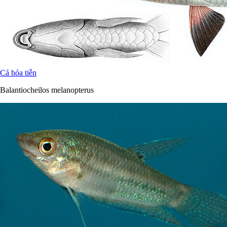
Cá hỏa tiễn
Balantiocheilos melanopterus