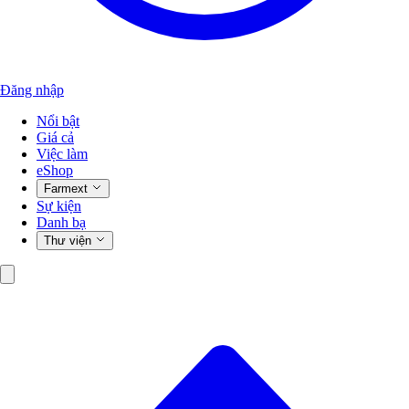
Đăng nhập
Nổi bật
Giá cả
Việc làm
eShop
Farmext
Sự kiện
Danh bạ
Thư viện