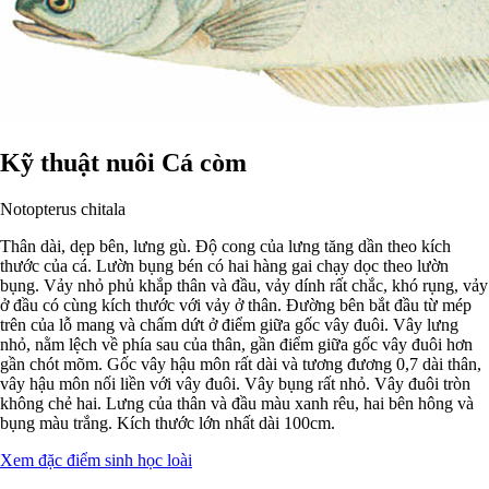
Kỹ thuật nuôi Cá còm
Notopterus chitala
Thân dài, dẹp bên, lưng gù. Độ cong của lưng tăng dần theo kích
thước của cá. Lườn bụng bén có hai hàng gai chạy dọc theo lườn
bụng. Vảy nhỏ phủ khắp thân và đầu, vảy dính rất chắc, khó rụng, vảy
ở đầu có cùng kích thước với vảy ở thân. Đường bên bắt đầu từ mép
trên của lỗ mang và chấm dứt ở điểm giữa gốc vây đuôi. Vây lưng
nhỏ, nằm lệch về phía sau của thân, gần điểm giữa gốc vây đuôi hơn
gần chót mõm. Gốc vây hậu môn rất dài và tương đương 0,7 dài thân,
vây hậu môn nối liền với vây đuôi. Vây bụng rất nhỏ. Vây đuôi tròn
không chẻ hai. Lưng của thân và đầu màu xanh rêu, hai bên hông và
bụng màu trắng. Kích thước lớn nhất dài 100cm.
Xem đặc điểm sinh học loài