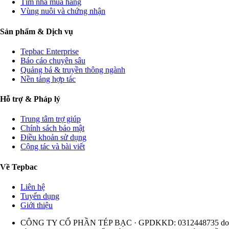
Tìm nhà mua hàng
Vùng nuôi và chứng nhận
Sản phẩm & Dịch vụ
Tepbac Enterprise
Báo cáo chuyên sâu
Quảng bá & truyền thông ngành
Nền tảng hợp tác
Hỗ trợ & Pháp lý
Trung tâm trợ giúp
Chính sách bảo mật
Điều khoản sử dụng
Cộng tác và bài viết
Về Tepbac
Liên hệ
Tuyển dụng
Giới thiệu
CÔNG TY CỔ PHẦN TÉP BẠC · GPDKKD: 0312448735 do