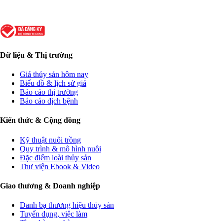
Dữ liệu & Thị trường
Giá thủy sản hôm nay
Biểu đồ & lịch sử giá
Báo cáo thị trường
Báo cáo dịch bệnh
Kiến thức & Cộng đồng
Kỹ thuật nuôi trồng
Quy trình & mô hình nuôi
Đặc điểm loài thủy sản
Thư viện Ebook & Video
Giao thương & Doanh nghiệp
Danh bạ thương hiệu thủy sản
Tuyển dụng, việc làm