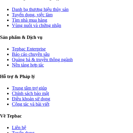
Danh bạ thương hiệu thủy sản
Tuyển dụng, việc làm
Tìm nhà mua hàng
Vùng nuôi và chứng nhận
Sản phẩm & Dịch vụ
Tepbac Enterprise
Báo cáo chuyên sâu
Quảng bá & truyền thông ngành
Nền tảng hợp tác
Hỗ trợ & Pháp lý
Trung tâm trợ giúp
Chính sách bảo mật
Điều khoản sử dụng
Cộng tác và bài viết
Về Tepbac
Liên hệ
Tuyển dụng