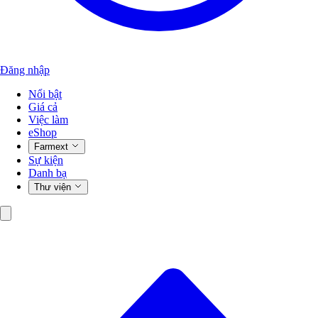
Đăng nhập
Nổi bật
Giá cả
Việc làm
eShop
Farmext
Sự kiện
Danh bạ
Thư viện