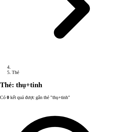
Thẻ
Thẻ: thụ+tinh
Có
0
kết quả được gắn thẻ "
thụ+tinh
"